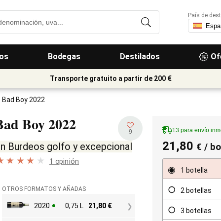
País de dest
os
Bodegas
Destilados
Of
Transporte gratuito a partir de 200 €
Bad Boy 2022
Bad Boy
2022
13 para envío inm
9
21,80
n Burdeos golfo y excepcional
€
/ bo
1 opinión
1 botella
OTROS FORMATOS Y AÑADAS
2 botellas
2020
0,75 L
21,80
€
3 botellas