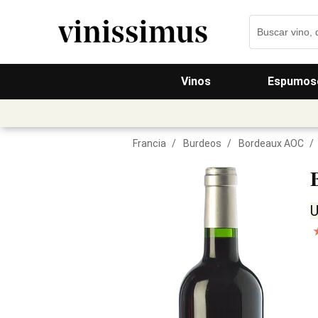
Vinos
Espumos
Francia
/
Burdeos
/
Bordeaux AOC
/
U