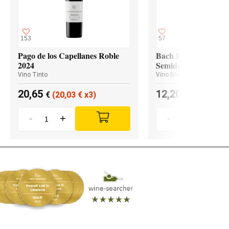
153
57
Pago de los Capellanes Roble
Bach Extrísimo Blan
2024
Semidulce
Vino Tinto
Vino Blanco
20,65
12,20
€
(20,03
€
x3)
€
(11,96
€
x
-
+
-
+