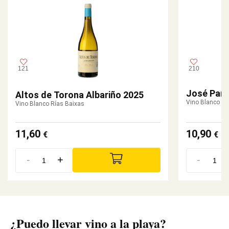
121
210
José Pari
Altos de Torona Albariño 2025
Vino Blanco R
Vino Blanco Rías Baixas
11,60
10,90
€
€
-
+
-
¿Puedo llevar vino a la playa?