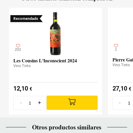
Recomendado
202
1
Pierre Ga
Les Cousins L'Inconscient 2024
Vino Tinto
Vino Tinto
12,10
27,10
€
€
-
+
-
Otros productos similares