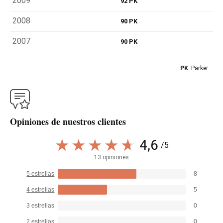
2009
92 PK
2008
90 PK
2007
90 PK
PK
: Parker
Opiniones de nuestros clientes
4,6
/5
13 opiniones
5 estrellas
8
4 estrellas
5
3 estrellas
0
2 estrellas
0