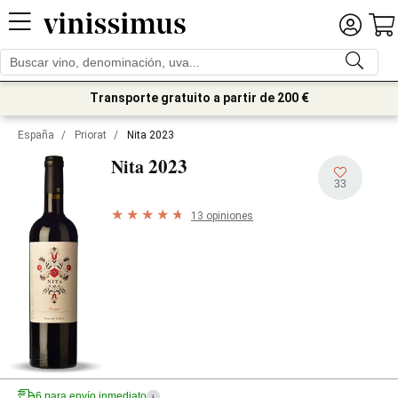
Transporte gratuito a partir de 200 €
España
/
Priorat
/
Nita 2023
2023
Nita
33
13 opiniones
6 para envío inmediato
i