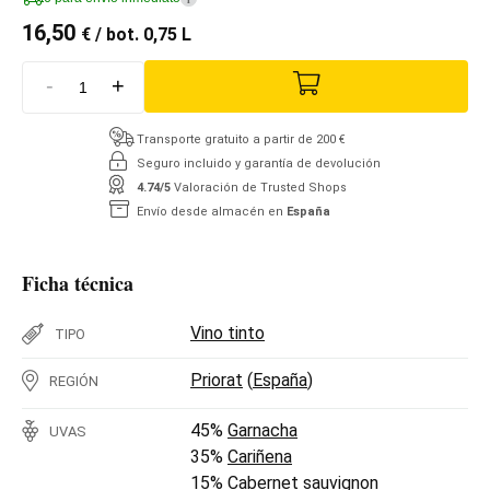
16,50
€
/ bot. 0,75 L
-
+
Transporte gratuito a partir de 200 €
Seguro incluido y garantía de devolución
4.74/5
Valoración de Trusted Shops
Envío desde almacén en
España
Ficha técnica
Vino tinto
TIPO
Priorat
(
España
)
REGIÓN
45%
Garnacha
UVAS
35%
Cariñena
15%
Cabernet sauvignon