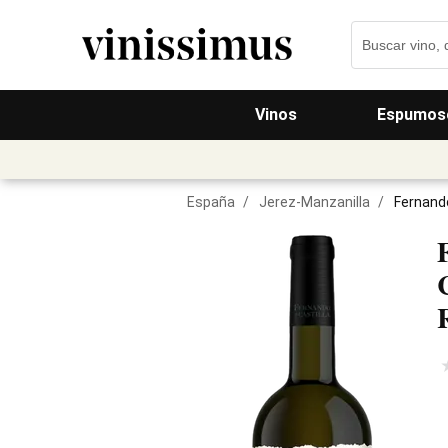
Vinos
Espumos
España
/
Jerez-Manzanilla
/
Fernando