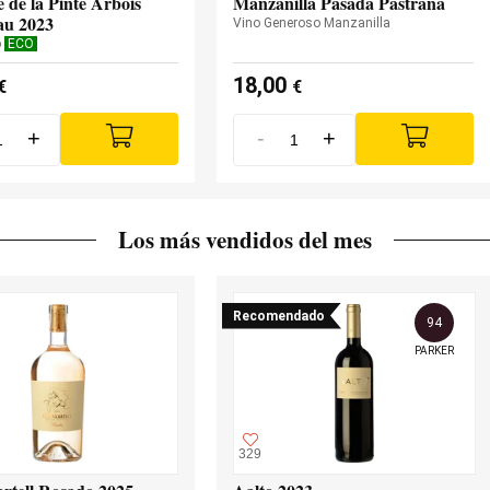
 de la Pinte Arbois
Manzanilla Pasada Pastrana
au 2023
Vino Generoso Manzanilla
o
ECO
18,00
€
€
+
-
+
Los más vendidos del mes
Recomendado
94
PARKER
329