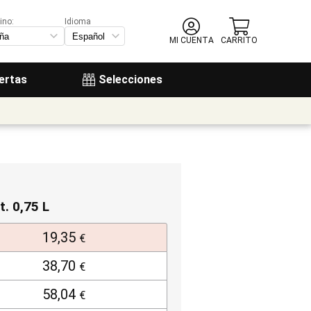
ino:
Idioma
MI CUENTA
CARRITO
ertas
Selecciones
t. 0,75 L
19,35
€
38,70
€
58,04
€