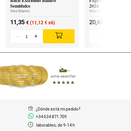
Bach Extrísimo Blanco
Pago de los Capellan
Semidulce
2024
Vino Blanco
Vino Tinto
11,35
20,65
€
(11,12
€
x6)
€
(19,62
€
x
-
+
-
+
¿Dónde está mi pedido?
+34 634 871 709
laborables, de 9-14 h