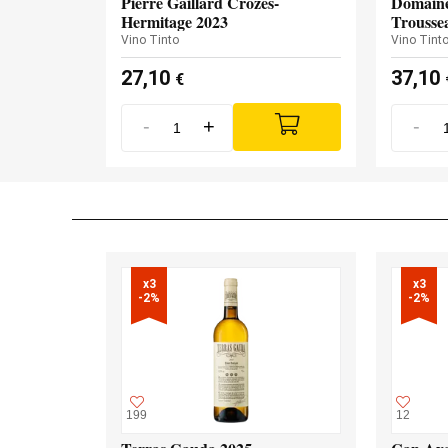
Pierre Gaillard Crozes-
Domaine
Hermitage 2023
Trousse
Vino Tinto
Vino Tint
27,10
37,10
€
-
+
-
x3

x3

-2%
-2%
199
12