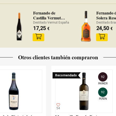
Fernando de
Fernando d
Castilla Vermut
Solera Res
Rojo
Destilado Vermut España
Destilado Bra
17,25
24,50
€
€
Otros clientes también compraron
Recomendado
92
PARKER
92
PEÑÍN
54