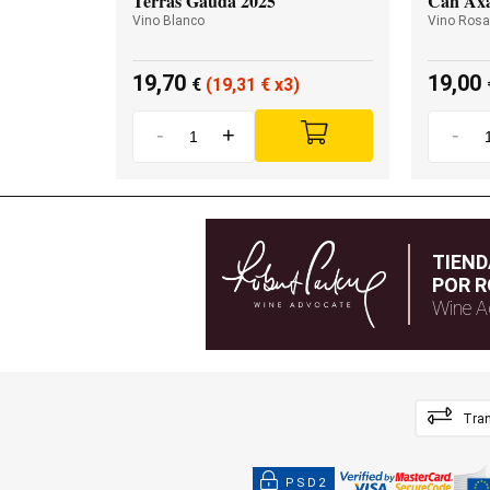
Terras Gauda 2025
Can Axa
Vino Blanco
Vino Ros
19,70
19,00
€
(19,31
€
x3)
-
+
-
TIEN
POR R
Wine A
Tran
PSD2