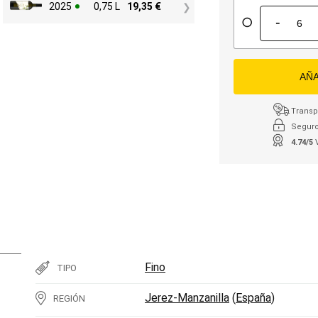
2025
0,75 L
19,35
€
-
AÑA
Transpo
Seguro
4.74/5
Fino
TIPO
Jerez-Manzanilla
(
España
)
REGIÓN