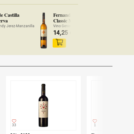
e Castilla
Fernando de Castilla
erva
Classic Manzanilla
ndy Jerez-Manzanilla
Vino Generoso Manzanilla Jerez-Manzanilla
14,25
€
33
1