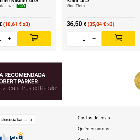
rtell Rosado 2025
Aalto 2023
ado Joven
ECO
Vino Tinto
36,50
€
(18,61
€
x3)
€
(35,04
€
x3)
+
-
+
DA RECOMENDADA
OBERT PARKER
dvocate Trusted Retailer
Gastos de envío
sferencia bancaria
Quiénes somos
Ayuda