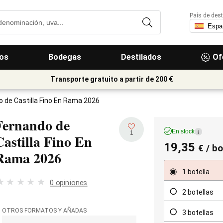
País de dest
os
Bodegas
Destilados
Of
Transporte gratuito a partir de 200 €
 de Castilla Fino En Rama 2026
Fernando de
En stock
i
1
Castilla Fino En
19,35
€
/ bo
Rama
2026
1 botella
0 opiniones
2 botellas
OTROS FORMATOS Y AÑADAS
3 botellas