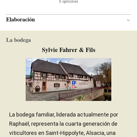
0 opiniones
Elaboración
En botella
MATERIAL DE
La bodega
VINIFICACIÓN
Sylvie Fahrer & Fils
Entre 9 y 15 meses
PERÍODO DE CRIANZA
La bodega familiar, liderada actualmente por
Raphaël, representa la cuarta generación de
viticultores en Saint-Hippolyte, Alsacia, una