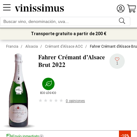
Transporte gratuito a partir de 200 €
Francia
/
Alsacia
/
Crémant d'Alsace AOC
/
Fahrer Crémant d’Alsace Br
Fahrer Crémant d’Alsace
2022
Brut
1
ECOLÓGICO
0 opiniones
-10%
Envío inmediato
i