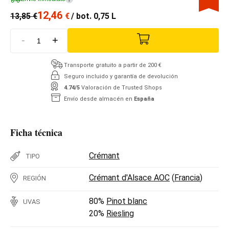
12,46
13,85
€
€
/ bot. 0,75 L
-
+
Transporte gratuito a partir de 200 €
Seguro incluido y garantía de devolución
4.74/5
Valoración de Trusted Shops
Envío desde almacén en
España
Ficha técnica
Crémant
TIPO
Crémant d'Alsace AOC
(
Francia
)
REGIÓN
80%
Pinot blanc
UVAS
20%
Riesling