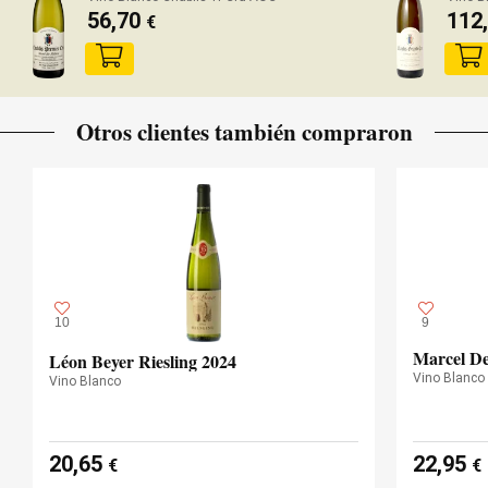
56,70
112
€
Otros clientes también compraron
10
9
Marcel De
Léon Beyer Riesling 2024
Vino Blanco
Vino Blanco
20,65
22,95
€
€