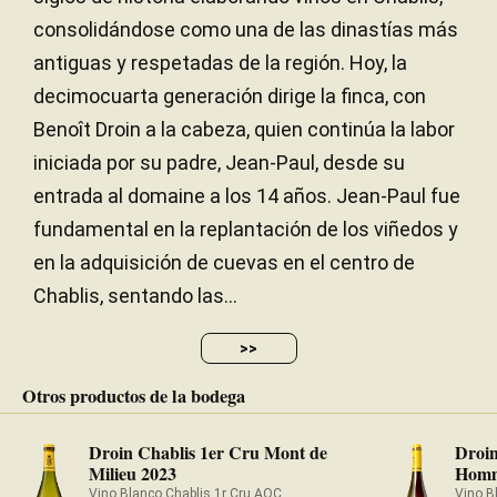
consolidándose como una de las dinastías más
200,00 metros
ALTITUD
antiguas y respetadas de la región. Hoy, la
decimocuarta generación dirige la finca, con
Benoît Droin a la cabeza, quien continúa la labor
iniciada por su padre, Jean-Paul, desde su
entrada al domaine a los 14 años. Jean-Paul fue
fundamental en la replantación de los viñedos y
en la adquisición de cuevas en el centro de
Chablis, sentando las...
>>
Otros productos de la bodega
Droin Chablis 1er Cru Mont de
Droi
Milieu 2023
Homm
Vino Blanco Chablis 1r Cru AOC
Vino B