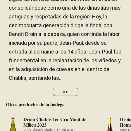
1,76 hectáreas
SUPERFICIE
consolidándose como una de las dinastías más
antiguas y respetadas de la región. Hoy, la
decimocuarta generación dirige la finca, con
Benoît Droin a la cabeza, quien continúa la labor
iniciada por su padre, Jean-Paul, desde su
entrada al domaine a los 14 años. Jean-Paul fue
fundamental en la replantación de los viñedos y
en la adquisición de cuevas en el centro de
Chablis, sentando las...
>>
Otros productos de la bodega
Droin Chablis 1er Cru Mont de
Droi
Milieu 2023
Homm
Vino Blanco Chablis 1r Cru AOC
Vino B