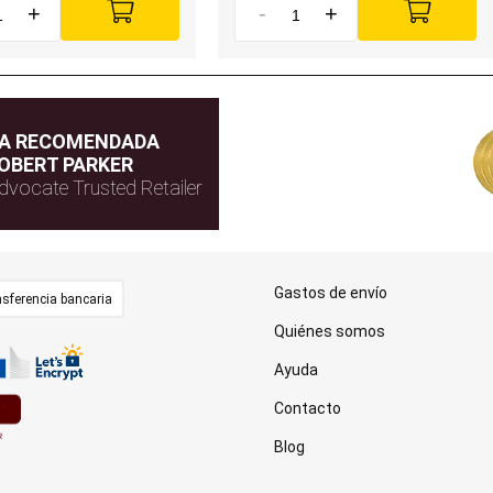
+
-
+
DA RECOMENDADA
OBERT PARKER
dvocate Trusted Retailer
Gastos de envío
sferencia bancaria
Quiénes somos
Ayuda
Contacto
Blog