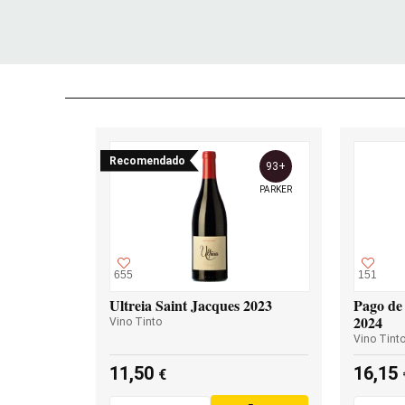
Recomendado
93+
PARKER
655
151
Ultreia Saint Jacques 2023
Pago de 
2024
Vino Tinto
Vino Tint
11,50
16,15
€