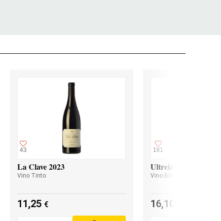
43
181
La Clave 2023
Ultreia Godello 2024
Vino Tinto
Vino Blanco
11,25
16,10
€
€