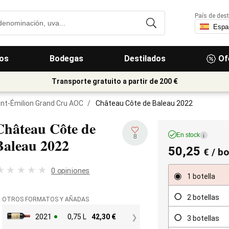
País de dest
os
Bodegas
Destilados
Of
Transporte gratuito a partir de 200 €
int-Émilion Grand Cru AOC
/
Château Côte de Baleau 2022
Château Côte de
En stock
i
8
Baleau
2022
50,25
€
/ bo
0 opiniones
1 botella
2 botellas
OTROS FORMATOS Y AÑADAS
2021
0,75 L
42,30
€
3 botellas