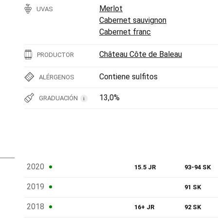
Merlot
UVAS
Cabernet sauvignon
Cabernet franc
Château Côte de Baleau
PRODUCTOR
Contiene sulfitos
ALÉRGENOS
13,0%
GRADUACIÓN
i
2020
15.5 JR
93-94 SK
2019
91 SK
2018
16+ JR
92 SK