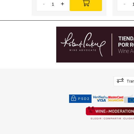
-
+
-
TIEN
POR R
Wine A
Tran
PSD2