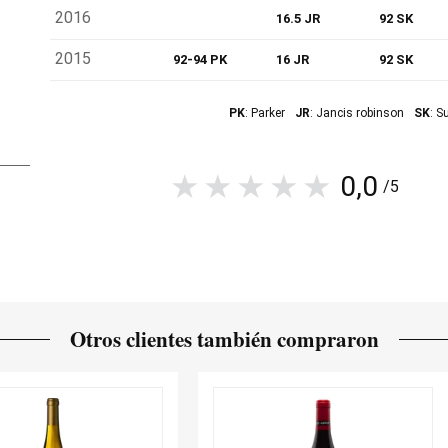
2016
16.5 JR
92 SK
2015
92-94 PK
16 JR
92 SK
PK
: Parker
JR
: Jancis robinson
SK
: S
0,0
/5
Otros clientes también compraron