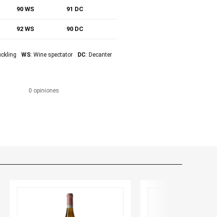
90 WS
91 DC
92 WS
90 DC
uckling
WS
: Wine spectator
DC
: Decanter
0 opiniones