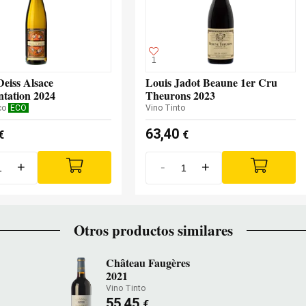
1
eiss Alsace
Louis Jadot Beaune 1er Cru
tation 2024
Theurons 2023
co
ECO
Vino Tinto
63,40
€
€
+
-
+
Otros productos similares
Château Faugères
2021
Vino Tinto
55,45
€