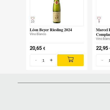
10
9
Léon Beyer Riesling 2024
Marcel D
Complan
Vino Blanco
Vino Blan
20,65
22,95
€
-
+
-