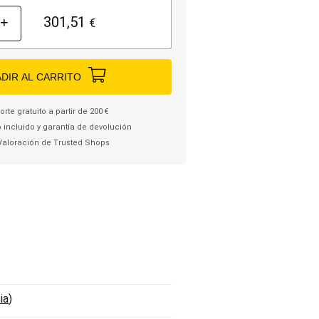
301,51
+
€
DIR AL CARRITO
rte gratuito a partir de 200 €
 incluido y garantía de devolución
Valoración de Trusted Shops
ia
)