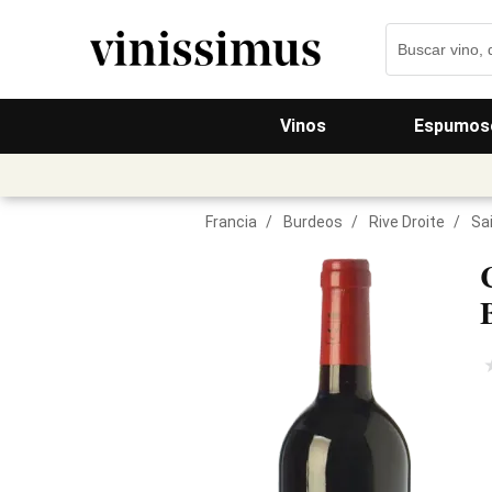
Vinos
Espumos
Francia
/
Burdeos
/
Rive Droite
/
Sa