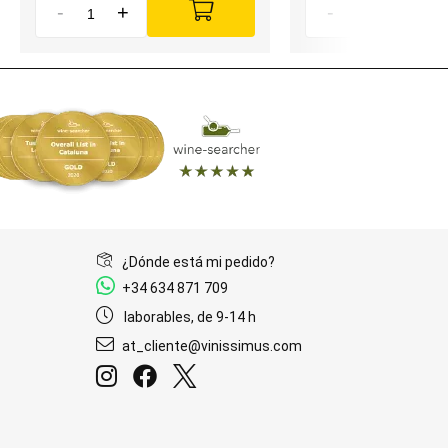
-
+
-
+
¿Dónde está mi pedido?
+34 634 871 709
laborables, de 9-14 h
at_cliente@vinissimus.com