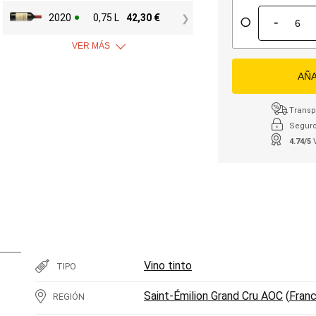
2020
0,75 L
42,30
€
-
VER MÁS
AÑA
Transpo
Seguro
4.74/5
Vino tinto
TIPO
Saint-Émilion Grand Cru AOC
(
Franc
REGIÓN