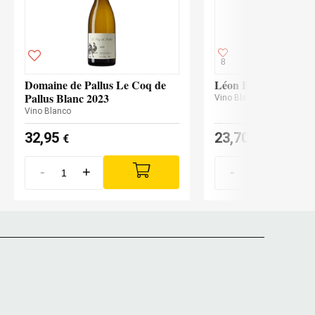
8
Domaine de Pallus Le Coq de
Léon Beyer Pinot Gr
Pallus Blanc 2023
Vino Blanco
Vino Blanco
32,95
23,70
€
€
-
+
-
+