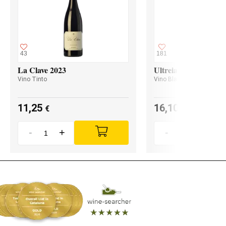
43
181
La Clave 2023
Ultreia Godello 2024
Vino Tinto
Vino Blanco
11,25
16,10
€
€
-
+
-
+