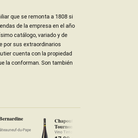
liar que se remonta a 1808 si
iendas de la empresa en el año
simo catálogo, variado y de
 por sus extraordinarios
tier cuenta con la propiedad
que la conforman. Son también
Bernardine
Chapoutier Domaine
Ch
Tournon Mathilda 2022
20
âteauneuf-du-Pape
Vino Tinto Pyrenees
Vin