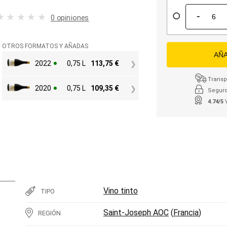
-
0 opiniones
OTROS FORMATOS Y AÑADAS
AÑA
2022
0,75 L
113,75
€
Transpo
2020
0,75 L
109,35
€
Seguro
4.74/5
Vino tinto
TIPO
Saint-Joseph AOC
(
Francia
)
REGIÓN