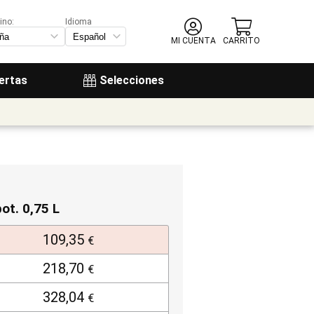
ino:
Idioma
MI CUENTA
CARRITO
ertas
Selecciones
bot. 0,75 L
109,35
€
218,70
€
328,04
€