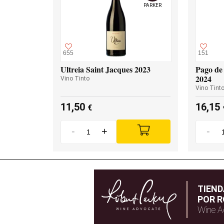
PARKER
655
151
Ultreia Saint Jacques 2023
Pago de 
2024
Vino Tinto
Vino Tint
11,50
16,15
€
-
+
-
TIEN
POR R
Wine A