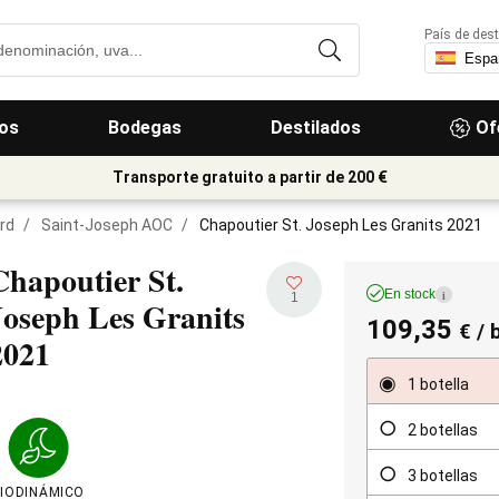
País de dest
os
Bodegas
Destilados
Of
Transporte gratuito a partir de 200 €
rd
/
Saint-Joseph AOC
/
Chapoutier St. Joseph Les Granits 2021
Chapoutier St.
En stock
i
1
Joseph Les Granits
109,35
€
/ 
2021
1 botella
2 botellas
3 botellas
IODINÁMICO