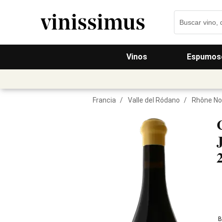
Vinos
Espumos
Francia
/
Valle del Ródano
/
Rhône No
B