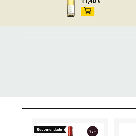
11,40
€
Recomendado
93+