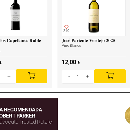
210
los Capellanes Roble
José Pariente Verdejo 2025
Vino Blanco
o
12,00
€
€
+
-
+
DA RECOMENDADA
OBERT PARKER
dvocate Trusted Retailer