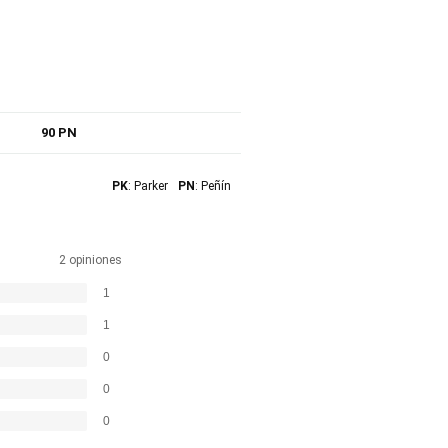
90 PN
PK
: Parker
PN
: Peñín
2 opiniones
1
1
0
0
0