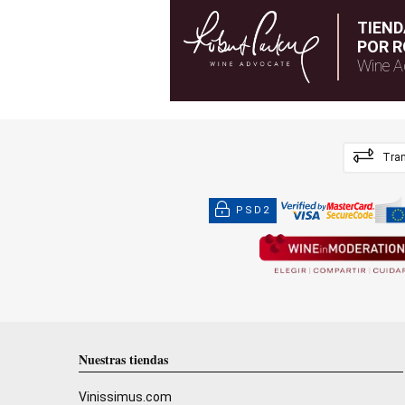
TIEN
POR R
Wine A
Tran
PSD2
Nuestras tiendas
Vinissimus.com