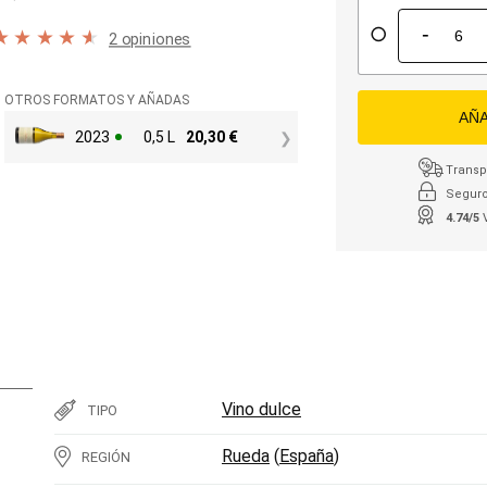
-
2 opiniones
OTROS FORMATOS Y AÑADAS
AÑA
2023
0,5 L
20,30
€
Transpo
Seguro
4.74/5
Vino dulce
TIPO
Rueda
(
España
)
REGIÓN