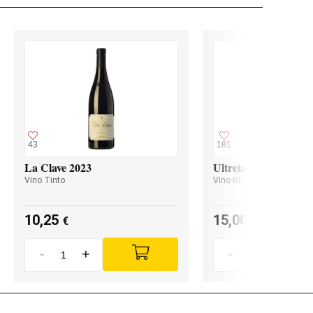
43
181
La Clave 2023
Ultreia Godello 2024
Vino Tinto
Vino Blanco
10,25
15,00
€
€
-
+
-
+