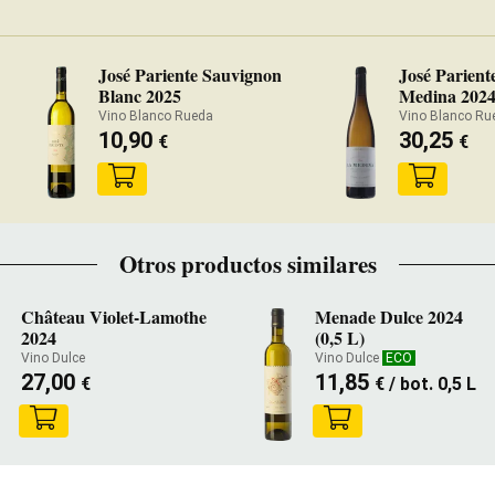
José Pariente Sauvignon
José Parient
Blanc 2025
Medina 202
Vino Blanco Rueda
Vino Blanco R
10,90
30,25
€
€
Otros productos similares
Château Violet-Lamothe
Menade Dulce 2024
2024
(0,5 L)
Vino Dulce
Vino Dulce
ECO
27,00
11,85
€
€
/ bot. 0,5 L