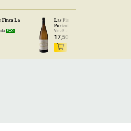
e Finca La
Las Fincas de José
4
Pariente 2024
ueda
ECO
Vino Blanco Rueda
ECO
17,50
€