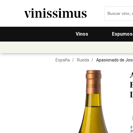
Vinos
Espumos
España
/
Rueda
/
Apasionado de José
F