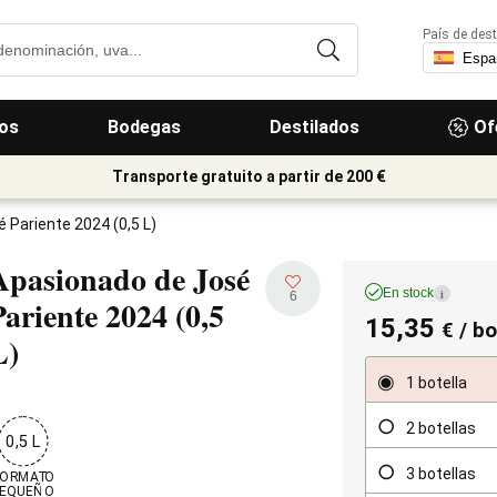
País de dest
os
Bodegas
Destilados
Of
Transporte gratuito a partir de 200 €
 Pariente 2024 (0,5 L)
Apasionado de José
En stock
i
6
Pariente
2024 (0,5
15,35
€
/ bo
L)
1 botella
2 botellas
0,5 L
3 botellas
ORMATO

PEQUEÑO