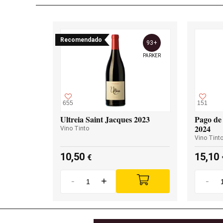
Recomendado
93+
PARKER
655
151
Ultreia Saint Jacques 2023
Pago de 
2024
Vino Tinto
Vino Tint
10,50
15,10
€
-
+
-