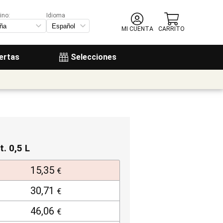
ino:
Idioma
MI CUENTA
CARRITO
ertas
Selecciones
t. 0,5 L
15,35
€
30,71
€
46,06
€