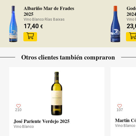
Albariño Mar de Frades
Gode
2025
202
Vino Blanco Rías Baixas
Vino 
17,40
23
€
Otros clientes también compraron
210
107
Martín Có
José Pariente Verdejo 2025
Vino Blanco
Vino Blanco