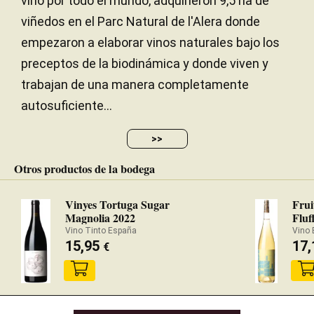
vino por todo el mundo, adquirieron 9,5 ha de
viñedos en el Parc Natural de l'Alera donde
empezaron a elaborar vinos naturales bajo los
preceptos de la biodinámica y donde viven y
trabajan de una manera completamente
autosuficiente...
>>
Otros productos de la bodega
Vinyes Tortuga Sugar
Frui
Magnolia 2022
Fluf
Vino Tinto España
Vino 
15,95
17
€