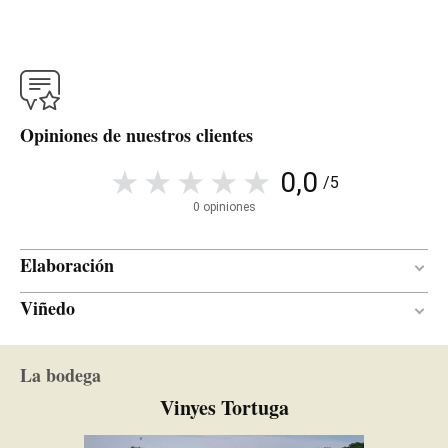
Opiniones de nuestros clientes
0,0
/5
0 opiniones
Elaboración
Viñedo
6 meses
PERÍODO DE CRIANZA
Usadas
EDAD DE LAS BARRICAS
Pizarra
SUELO
La bodega
Roble
TIPO DE MADERA
Mediterráneo
CLIMA
Vinyes Tortuga