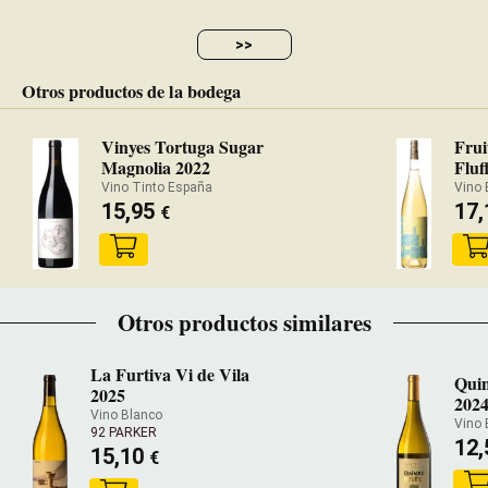
>>
Otros productos de la bodega
Vinyes Tortuga Sugar
Frui
Magnolia 2022
Fluf
Vino Tinto España
Vino 
15,95
17
€
Otros productos similares
La Furtiva Vi de Vila
Qui
2025
202
Vino Blanco
Vino 
92 PARKER
12
15,10
€