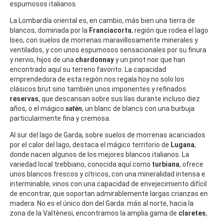
espumosos italianos.
La Lombardía oriental es, en cambio, más bien una tierra de
blancos, dominada por la
Franciacorta
, región que rodea el lago
Iseo, con suelos de morrenas maravillosamente minerales y
ventilados, y con unos espumosos sensacionales por su finura
y nervio, hijos de una
chardonnay
y un pinot noir que han
encontrado aquí su terreno favorito. La capacidad
emprendedora de esta región nos regala hoy no solo los
clásicos brut sino también unos imponentes y refinados
reservas
, que descansan sobre sus lías durante incluso diez
años, o el mágico
satèn
, un blanc de blancs con una burbuja
particularmente fina y cremosa.
Al sur del lago de Garda, sobre suelos de morrenas acariciados
por el calor del lago, destaca el mágico territorio de
Lugana
,
donde nacen algunos de los mejores blancos italianos. La
variedad local trebbiano, conocida aquí como
turbiana
, ofrece
unos blancos frescos y cítricos, con una mineralidad intensa e
interminable, vinos con una capacidad de envejecimiento difícil
de encontrar, que soportan admirablemente largas crianzas en
madera. No es el único don del Garda: más al norte, hacia la
zona de la Valtènesi, encontramos la amplia gama de
claretes
,