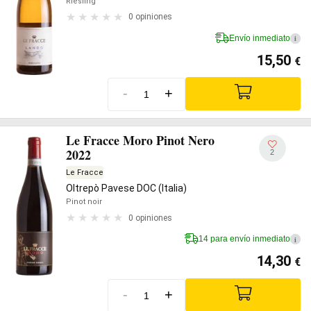
Riesling
0 opiniones
Envío inmediato
i
15,50
€
-
+
Le Fracce Moro Pinot Nero
2022
2
Le Fracce
Oltrepò Pavese DOC (Italia)
Pinot noir
0 opiniones
14 para envío inmediato
i
14,30
€
-
+