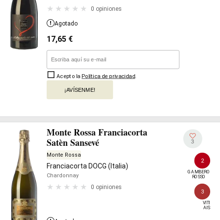
0 opiniones
Agotado
17,65
€
Acepto la
Política de privacidad
.
¡AVÍSENME!
Monte Rossa Franciacorta
Satèn Sansevé
3
Monte Rossa
2
Franciacorta DOCG (Italia)
GAMBERO

Chardonnay
ROSSO
0 opiniones
3
VITI

AIS