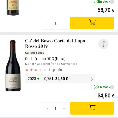
En stock
i
58,70
€
-
+
Ca' del Bosco Corte del Lupo
Rosso 2019
1
Ca' del Bosco
Curtefranca DOC (Italia)
Merlot
/ Cabernet franc
/ Carmenère
1 opinión
2023
0,75 L
34,50
€
En stock
i
34,50
€
-
+