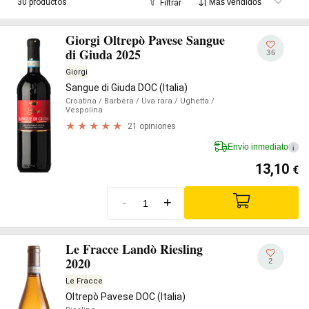
30 productos
Filtrar
variables
, desde el continental al de montaña o de lago.
Giorgi Oltrepò Pavese Sangue
di Giuda 2025
36
Giorgi
Sangue di Giuda DOC (Italia)
Croatina
/ Barbera
/ Uva rara
/ Ughetta
/
Vespolina
21 opiniones
Envío inmediato
i
13,10
€
-
+
Le Fracce Landò Riesling
2020
2
Le Fracce
Oltrepò Pavese DOC (Italia)