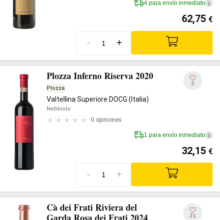
4 para envío inmediato
i
62,75
€
-
+
Plozza Inferno Riserva 2020
3
Plozza
Valtellina Superiore DOCG (Italia)
Nebbiolo
0 opiniones
1 para envío inmediato
i
32,15
€
-
+
Cà dei Frati Riviera del
Garda Rosa dei Frati 2024
21