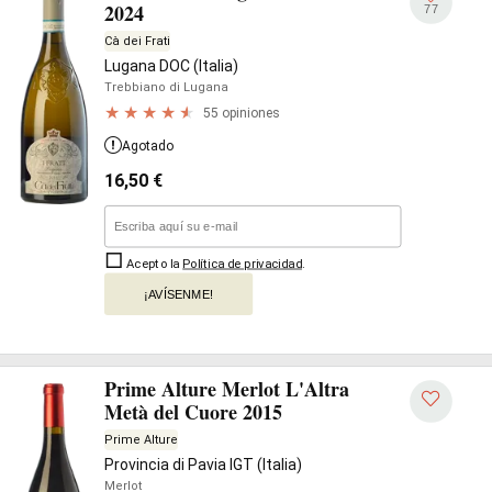
2024
77
Cà dei Frati
Lugana DOC (Italia)
Trebbiano di Lugana
55 opiniones
Agotado
16,50
€
Acepto la
Política de privacidad
.
¡AVÍSENME!
Prime Alture Merlot L'Altra
Metà del Cuore 2015
Prime Alture
Provincia di Pavia IGT (Italia)
Merlot