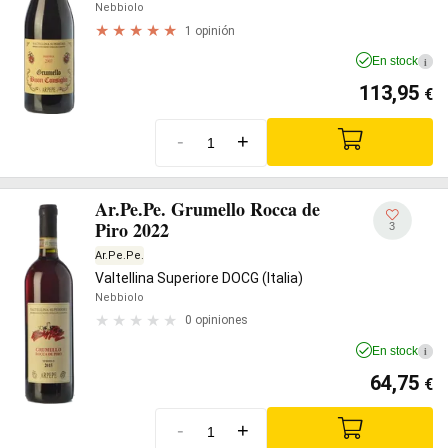
Nebbiolo
1 opinión
En stock
i
113,95
€
-
+
Ar.Pe.Pe. Grumello Rocca de
Piro 2022
3
Ar.Pe.Pe.
Valtellina Superiore DOCG (Italia)
Nebbiolo
0 opiniones
En stock
i
64,75
€
-
+