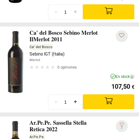
-
+
Ca' del Bosco Sebino Merlot
IlMerlot 2011
Ca' del Bosco
Sebino IGT (Italia)
Merlot
0 opiniones
En stock
i
107,50
€
-
+
Ar.Pe.Pe. Sassella Stella
Retica 2022
7
Ar.Pe.Pe.