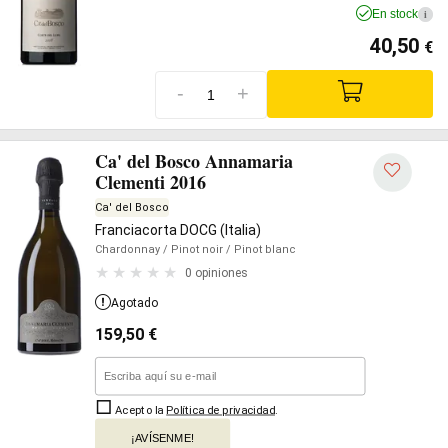
En stock
i
40,50
€
-
+
Ca' del Bosco Annamaria
Clementi 2016
Ca' del Bosco
Franciacorta DOCG (Italia)
Chardonnay
/ Pinot noir
/ Pinot blanc
0 opiniones
Agotado
159,50
€
Acepto la
Política de privacidad
.
¡AVÍSENME!