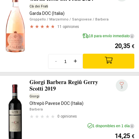
Cà dei Frati
Garda DOC (Italia)
Groppello
/ Marzemino
/ Sangiovese
/ Barbera
11 opiniones
18 para envío inmediato
i
20,35
€
-
+
Giorgi Barbera Regiû Gerry
Scotti 2019
3
Giorgi
Oltrepò Pavese DOC (Italia)
Barbera
0 opiniones
1 disponibles en 1 día
i
14,25
€