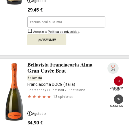
Agotado
29,45
€
Acepto la
Política de privacidad
.
¡AVÍSENME!
Bellavista Franciacorta Alma
Gran Cuvée Brut
24
Bellavista
3
Franciacorta DOCG (Italia)
GAMBERO

Chardonnay
/ Pinot noir
/ Pinot blanc
ROSSO
13 opiniones
92
SUCKLING
Agotado
34,90
€