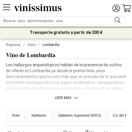
Transporte gratuito a partir de 200 €
Regiones
/
Italia
/
Lombardía
Vino de Lombardía
Los hallazgos arqueológicos hablan de la presencia de cultivo
de viñedo en Lombardía ya desde la prehistoria, unos
descubrimientos que no son más que un preludio de lo que será
la historia enológica de esta región: exuberante, vanguardista y
prometedora desde la época prerromana. El éxito de los
vinos
réticos
en la época romana y, más tarde, la incorporación de
LEER MÁS
las técnicas enológicas francesas han convertido Lombardía
en una de las regiones vitivinícolas más activas y aventureras
de la península italiana. Entre llanuras, colinas y montañas, el
Tinto
Nebbiolo
Valtellina Superiore DOCG
Ca' del Bos
territorio lombardo se caracteriza por la
gran diversidad de
suelos
(desde margas a aluviones, de morrenas a calizas),
además de estar bajo la influencia de
climas igualmente