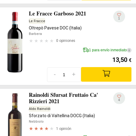
Le Fracce Garboso 2021
1
Le Fracce
Oltrepò Pavese DOC (Italia)
Barbera
0 opiniones
1 para envío inmediato
i
13,50
€
-
+
Rainoldi Sfursat Fruttaio Ca'
Rizzieri 2021
4
Aldo Rainoldi
Sforzato di Valtellina DOCG (Italia)
Nebbiolo
1 opinión