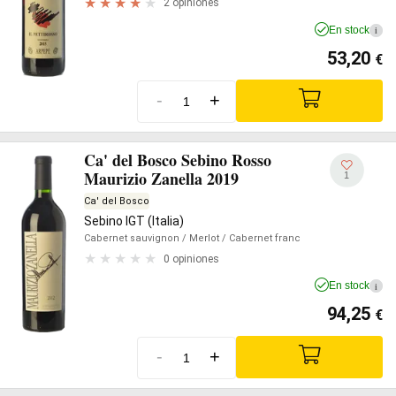
2 opiniones
En stock
i
53,20
€
-
+
Ca' del Bosco Sebino Rosso
Maurizio Zanella 2019
1
Ca' del Bosco
Sebino IGT (Italia)
Cabernet sauvignon
/ Merlot
/ Cabernet franc
0 opiniones
En stock
i
94,25
€
-
+