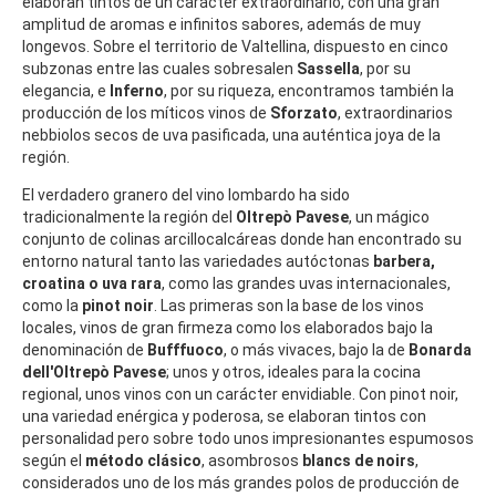
elaboran tintos de un carácter extraordinario, con una gran
amplitud de aromas e infinitos sabores, además de muy
longevos. Sobre el territorio de Valtellina, dispuesto en cinco
subzonas entre las cuales sobresalen
Sassella
, por su
elegancia, e
Inferno
, por su riqueza, encontramos también la
producción de los míticos vinos de
Sforzato
, extraordinarios
nebbiolos secos de uva pasificada, una auténtica joya de la
región.
El verdadero granero del vino lombardo ha sido
tradicionalmente la región del
Oltrepò Pavese
, un mágico
conjunto de colinas arcillocalcáreas donde han encontrado su
entorno natural tanto las variedades autóctonas
barbera,
croatina o uva rara
, como las grandes uvas internacionales,
como la
pinot noir
. Las primeras son la base de los vinos
locales, vinos de gran firmeza como los elaborados bajo la
denominación de
Bufffuoco
, o más vivaces, bajo la de
Bonarda
dell'Oltrepò Pavese
; unos y otros, ideales para la cocina
regional, unos vinos con un carácter envidiable. Con pinot noir,
una variedad enérgica y poderosa, se elaboran tintos con
personalidad pero sobre todo unos impresionantes espumosos
según el
método clásico
, asombrosos
blancs de noirs
,
considerados uno de los más grandes polos de producción de