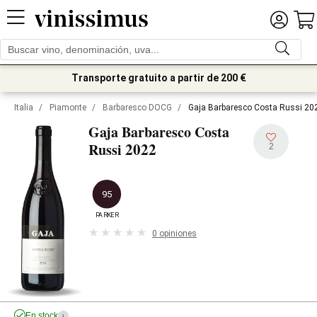
Transporte gratuito a partir de 200 €
Italia
/
Piamonte
/
Barbaresco DOCG
/
Gaja Barbaresco Costa Russi 20
Gaja Barbaresco Costa
2022
Russi
2
95
PARKER
0 opiniones
En stock
i