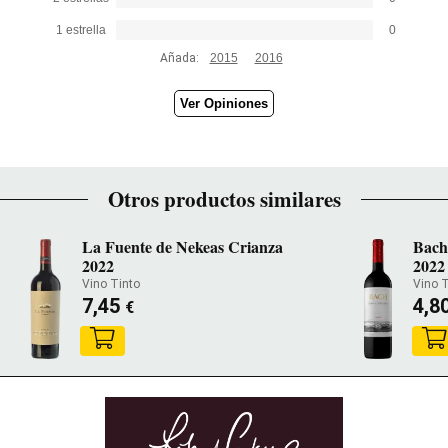
1 estrella
0
Añada:
2015
2016
Ver Opiniones
Otros productos similares
La Fuente de Nekeas Crianza
Bach
2022
2022
Vino Tinto
Vino T
7,45
4,8
€