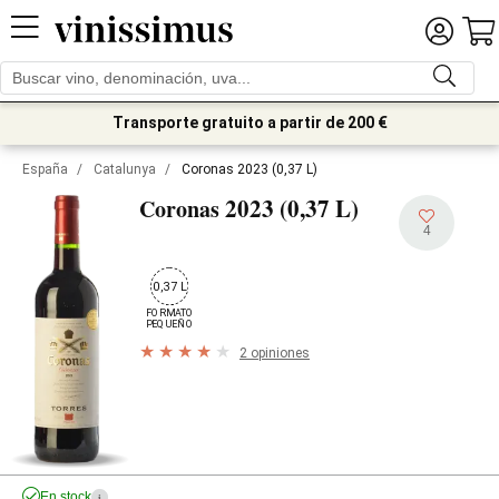
Transporte gratuito a partir de 200 €
España
/
Catalunya
/
Coronas 2023 (0,37 L)
2023 (0,37 L)
Coronas
4
0,37 L
FORMATO

PEQUEÑO
2 opiniones
En stock
i