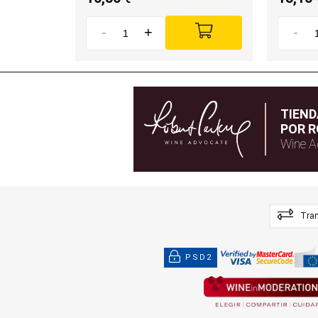
-
+
-
TIEN
POR R
Wine A
Tran
PSD2