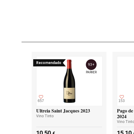
Recomendado
93+
PARKER
657
153
Ultreia Saint Jacques 2023
Pago de 
2024
Vino Tinto
Vino Tint
10,50
15,10
€