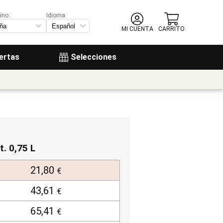
ino:
Idioma
MI CUENTA
CARRITO
ertas
Selecciones
t. 0,75 L
21,80
€
43,61
€
65,41
€