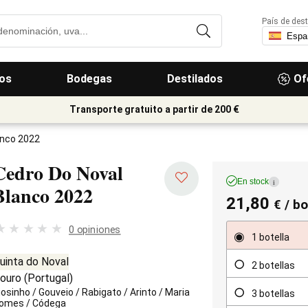
País de dest
os
Bodegas
Destilados
Of
Transporte gratuito a partir de 200 €
anco 2022
Cedro Do Noval
En stock
i
Blanco
2022
21,80
€
/ bo
0 opiniones
1 botella
uinta do Noval
2 botellas
ouro
(
Portugal
)
iosinho
/
Gouveio
/
Rabigato
/
Arinto
/
Maria
3 botellas
omes
/
Códega