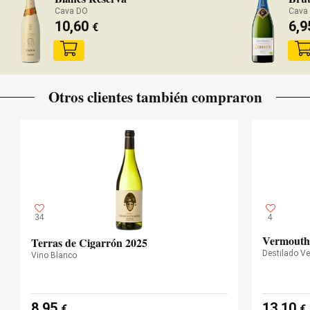
Cava DO
Cava
10,60
6,
€
Otros clientes también compraron
34
4
Vermouth
Terras de Cigarrón 2025
Destilado V
Vino Blanco
8,95
13,10
€
€