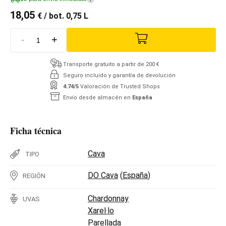
18,05
€
/ bot. 0,75 L
-
+
Transporte gratuito a partir de 200 €
Seguro incluido y garantía de devolución
4.74/5
Valoración de Trusted Shops
Envío desde almacén en
España
Ficha técnica
Cava
TIPO
DO Cava
(
España
)
REGIÓN
Chardonnay
UVAS
Xarel·lo
Parellada