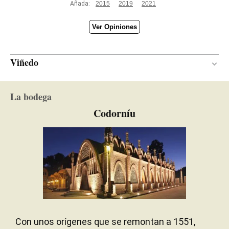
Añada:
2015
2019
2021
Ver Opiniones
Viñedo
Continental con influencia
CLIMA
La bodega
mediterránea
Codorníu
Con unos orígenes que se remontan a 1551,