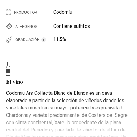
Codorníu
PRODUCTOR
Contiene sulfitos
ALÉRGENOS
11,5%
GRADUACIÓN
i
El vino
Codorniu Ars Collecta Blanc de Blancs es un cava
elaborado a partir de la selección de viñedos donde los
varietales muestran su mayor potencial y expresividad.
Chardonnay, varietal predominante, de Costers del Segre
con clima continental, Xarel·lo procedente de la plana
central del Penedès y parellada de viñedos de altura de