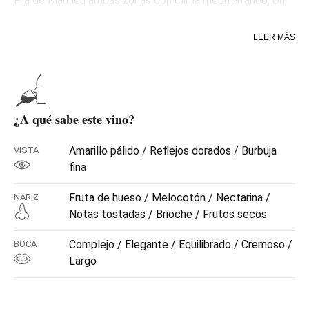
Pla de Manlleu ambas zonas con clima mediterráneo. Un
pequeño porcentaje del mosto es vinificado en foudre
francés ennobleciendo el coupage. Después de una
LEER MÁS
crianza de 35 meses a temperatura constante entre los
gruesos muros de las cavas, este Blanc de Blancs gran
reserva tiene una larga vida por delante. Este cava tiene
como objetivo respetar lo que da la tierra y conseguir un
cava fresco y con elevado potencial de envejecimiento.
¿A qué sabe este vino?
Amarillo pálido / Reflejos dorados / Burbuja
VISTA
fina
Fruta de hueso / Melocotón / Nectarina /
NARIZ
Notas tostadas / Brioche / Frutos secos
Complejo / Elegante / Equilibrado / Cremoso /
BOCA
Largo