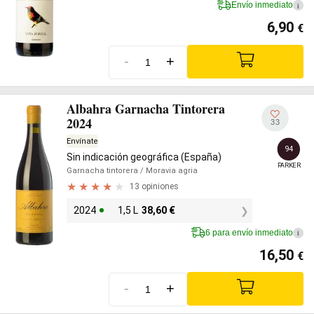
Envío inmediato
i
6,90
€
-
+
Albahra Garnacha Tintorera
2024
33
Envínate
94
Sin indicación geográfica (España)
PARKER
Garnacha tintorera
/ Moravia agria
13 opiniones
2024
1,5 L
38,60
€
6 para envío inmediato
i
16,50
€
-
+