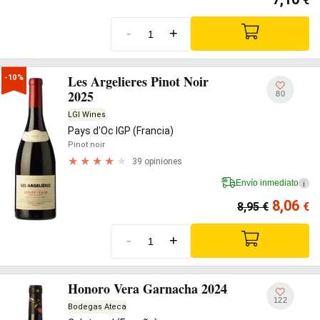
€
-
+
Les Argelieres Pinot Noir
-10%
2025
80
LGI Wines
Pays d'Oc IGP (Francia)
Pinot noir
39 opiniones
Envío inmediato
i
8,06
8,95
€
€
-
+
Honoro Vera Garnacha 2024
122
Bodegas Ateca