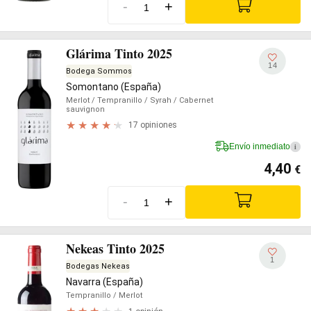
-
+
Glárima Tinto 2025
14
Bodega Sommos
Somontano (España)
Merlot
/ Tempranillo
/ Syrah
/ Cabernet
sauvignon
17 opiniones
Envío inmediato
i
4,40
€
-
+
Nekeas Tinto 2025
1
Bodegas Nekeas
Navarra (España)
Tempranillo
/ Merlot