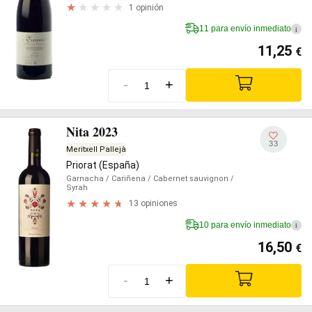
1 opinión
11 para envío inmediato
i
11,25
€
-
+
Nita 2023
33
Meritxell Pallejà
Priorat (España)
Garnacha
/ Cariñena
/ Cabernet sauvignon
/
Syrah
13 opiniones
10 para envío inmediato
i
16,50
€
-
+