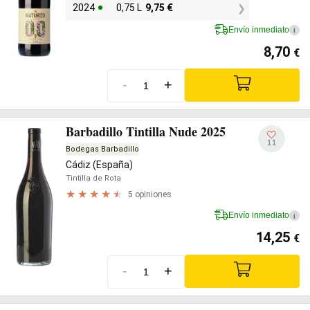
2024
0,75 L
9,75
€
Envío inmediato
i
8,70
€
-
+
Barbadillo Tintilla Nude 2025
11
Bodegas Barbadillo
Cádiz (España)
Tintilla de Rota
5 opiniones
Envío inmediato
i
14,25
€
-
+