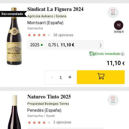
Sindicat La Figuera 2024
Recomendado
84
Agrícola Aubacs i Solans
Montsant (España)
92
Garnacha
PARKER
38 opiniones
2025
0,75 L
11,10
€
Envío inmediato
i
11,10
€
-
+
Natureo Tinto 2025
11
Propiedad Bodegas Torres
Penedès (España)
Garnacha
/ Syrah
3 opiniones