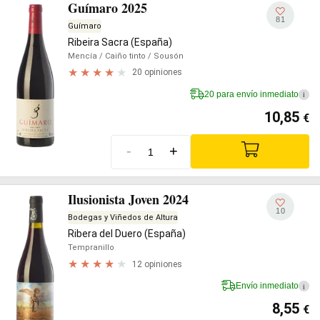
Guímaro 2025
81
Guímaro
Ribeira Sacra (España)
Mencía
/ Caiño tinto
/ Sousón
20 opiniones
20 para envío inmediato
i
10,85
€
-
+
Ilusionista Joven 2024
10
Bodegas y Viñedos de Altura
Ribera del Duero (España)
Tempranillo
12 opiniones
Envío inmediato
i
8,55
€