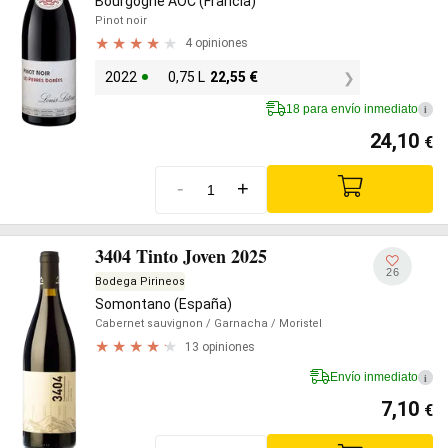
Bourgogne AOC (Francia)
Pinot noir
4 opiniones
2022
0,75 L
22,55
€
18 para envío inmediato
i
24,10
€
-
+
3404 Tinto Joven 2025
26
Bodega Pirineos
Somontano (España)
Cabernet sauvignon
/ Garnacha
/ Moristel
13 opiniones
Envío inmediato
i
7,10
€