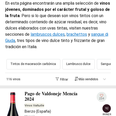
En esta página encontrarán una amplia selección de
vinos
jóvenes, dominados por el carácter frutal y goloso de
la fruta
. Pero si lo que desean son vinos tintos con un
determinado contenido de azúcar residual, es decir, vino
dulces elaborados con uvas tintas, visiten nuestras
secciones de
lambruscos dulces
,
brachettos
y
sangue di
Giuda
, tres tipos de vino dulce tinto y frizzante de gran
tradición en Italia.
Tintos de maceración carbónica
Lambrusco dulce
Sangue di
116 vinos
Filtrar
Pago de Valdoneje Mencía
2024
234
Vinos Valtuille
92
Bierzo (España)
PARKER