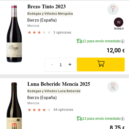
Brezo Tinto 2023
7
Bodegas y Viñedos Mengoba
Bierzo (España)
92
Mencía
PARKER
3 opiniones
12 para envío inmediato
i
12,00
€
-
+
Luna Beberide Mencía 2025
71
Bodegas y Viñedos Luna Beberide
Bierzo (España)
Mencía
44 opiniones
13 para envío inmediato
i
8,75
€