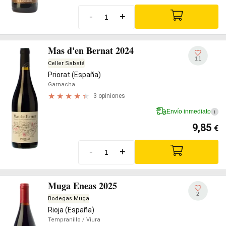
-
+
Mas d'en Bernat 2024
11
Celler Sabaté
Priorat (España)
Garnacha
3 opiniones
Envío inmediato
i
9,85
€
-
+
Muga Eneas 2025
2
Bodegas Muga
Rioja (España)
Tempranillo
/ Viura