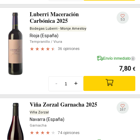
Luberri Maceración
Carbónica 2025
53
Bodegas Luberri - Monje Amestoy
Rioja (España)
Tempranillo
/ Viura
36 opiniones
Envío inmediato
i
7,80
€
-
+
Viña Zorzal Garnacha 2025
167
Viña Zorzal
Navarra (España)
Garnacha
74 opiniones