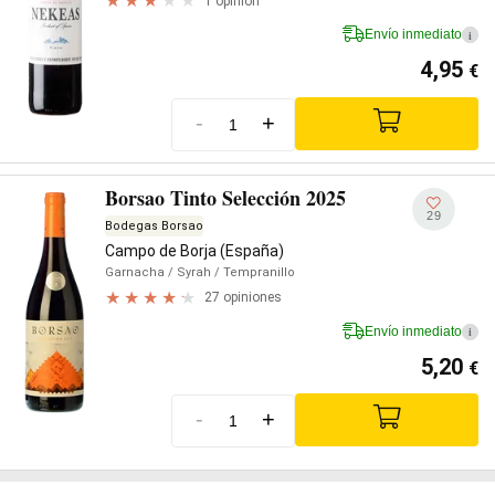
1 opinión
Envío inmediato
i
4,95
€
-
+
Borsao Tinto Selección 2025
29
Bodegas Borsao
Campo de Borja (España)
Garnacha
/ Syrah
/ Tempranillo
27 opiniones
Envío inmediato
i
5,20
€
-
+