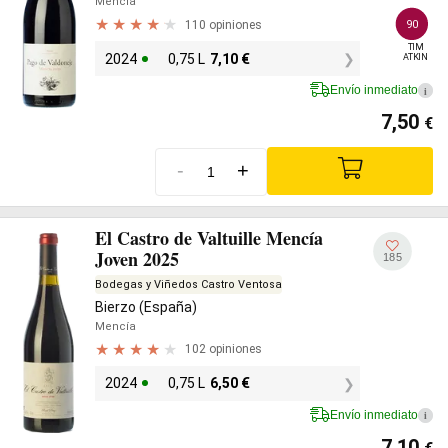
Mencía
110 opiniones
90
TIM

2024
0,75 L
7,10
€
ATKIN
Envío inmediato
i
7,50
€
-
+
El Castro de Valtuille Mencía
Joven 2025
185
Bodegas y Viñedos Castro Ventosa
Bierzo (España)
Mencía
102 opiniones
2024
0,75 L
6,50
€
Envío inmediato
i
7,10