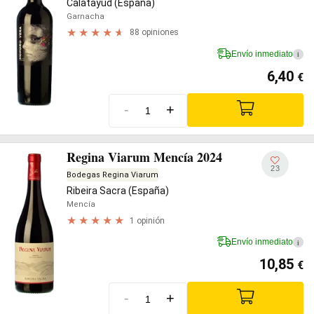
Calatayud (España)
Garnacha
88 opiniones
Envío inmediato
i
6,40
€
-
+
Regina Viarum Mencía 2024
23
Bodegas Regina Viarum
Ribeira Sacra (España)
Mencía
1 opinión
Envío inmediato
i
10,85
€
-
+