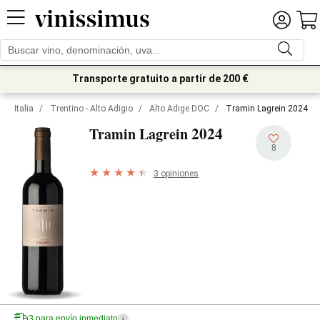
Transporte gratuito a partir de 200 €
Italia
/
Trentino - Alto Adigio
/
Alto Adige DOC
/
Tramin Lagrein 2024
2024
Tramin Lagrein
8
3 opiniones
3 para envío inmediato
i