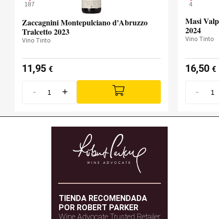
187
4
Masi Valpo
Zaccagnini Montepulciano d'Abruzzo
2024
Tralcetto 2023
Vino Tinto
Vino Tinto
11,95
16,50
€
€
-
+
-
TIENDA RECOMENDADA
POR ROBERT PARKER
Wine Advocate Trusted Retailer