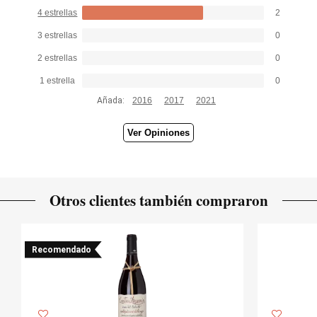
4 estrellas
2
3 estrellas
0
2 estrellas
0
1 estrella
0
Añada:
2016
2017
2021
Ver Opiniones
Otros clientes también compraron
Recomendado