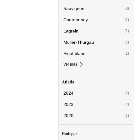
Sauvignon
(3)
Chardonnay
(1)
Lagrein
(1)
Müller-Thurgau
(1)
Pinot blanc
(1)
Ver más
Añada
2024
(7)
2023
(4)
2020
(1)
Bodegas