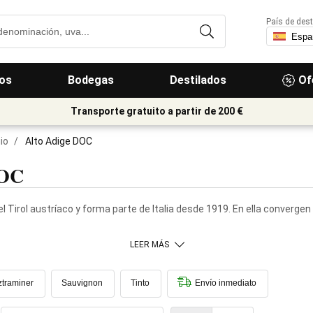
País de dest
os
Bodegas
Destilados
Of
Transporte gratuito a partir de 200 €
io
/
Alto Adige DOC
DOC
n el Tirol austríaco y forma parte de Italia desde 1919. En ella conver
LEER MÁS
traminer
Sauvignon
Tinto
Envío inmediato