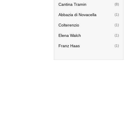
Cantina Tramin
(8)
Abbazia di Novacella
(1)
Colterenzio
(1)
Elena Walch
(1)
Franz Haas
(1)