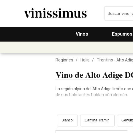
Vinos
Espumos
Regiones
/
Italia
/
Trentino - Alto Adig
Vino de Alto Adige 
La región alpina del Alto Adige limita co
de sus habitantes hablan aún alemán.
Blanco
Cantina Tramin
Gewürz