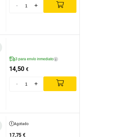
-
+
3 para envío inmediato
i
14,50
€
-
+
Agotado
17,75
€