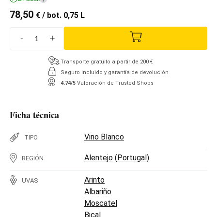
78,50
€
/ bot. 0,75 L
-
+
Transporte gratuito a partir de 200 €
Seguro incluido y garantía de devolución
4.74/5
Valoración de Trusted Shops
Ficha técnica
Vino Blanco
TIPO
Alentejo
(
Portugal
)
REGIÓN
Arinto
UVAS
Albariño
Moscatel
Bical