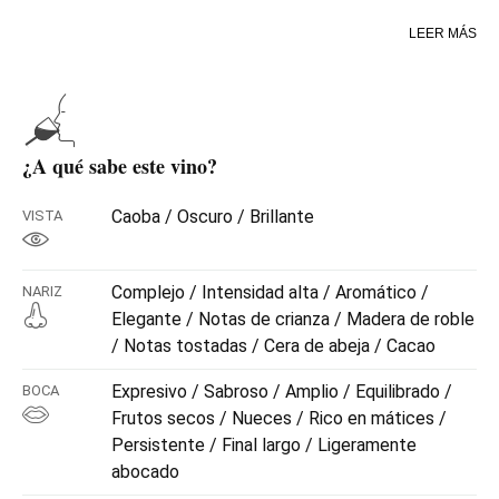
sistema de criaderas y soleras en botas de roble
LEER MÁS
americano, durante una media de 30 años. Este proceso
se ve favorecido por el singular microclima existente en
El Puerto de Santa María, donde se encuentran las
bodegas, con valores de temperatura y humedad suaves a
lo largo del año.
¿A qué sabe este vino?
Vino brillante y transparente, de color caoba muy oscuro.
En nariz, muy complejo y aromático, elegante y redondo,
Caoba / Oscuro / Brillante
VISTA
con notas de roble tostado y recuerdos a cera y cacao.
En boca se muestra muy expresivo y sabroso, amplio, con
sabor a nueces, bien equilibrado y persistente, con un
Complejo / Intensidad alta / Aromático /
NARIZ
paso de boca espectacular y final muy largo y
Elegante / Notas de crianza / Madera de roble
ligeramente abocado.
/ Notas tostadas / Cera de abeja / Cacao
Expresivo / Sabroso / Amplio / Equilibrado /
BOCA
Frutos secos / Nueces / Rico en mátices /
Persistente / Final largo / Ligeramente
abocado