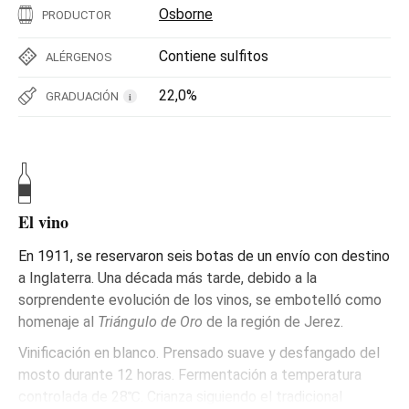
Osborne
PRODUCTOR
Contiene sulfitos
ALÉRGENOS
22,0%
GRADUACIÓN
i
El vino
En 1911, se reservaron seis botas de un envío con destino
a Inglaterra. Una década más tarde, debido a la
sorprendente evolución de los vinos, se embotelló como
homenaje al
Triángulo de Oro
de la región de Jerez.
Vinificación en blanco. Prensado suave y desfangado del
mosto durante 12 horas. Fermentación a temperatura
controlada de 28℃. Crianza siguiendo el tradicional