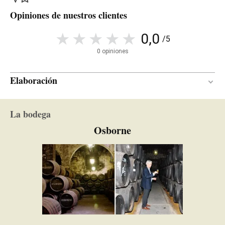
Opiniones de nuestros clientes
0,0
/5
0 opiniones
Elaboración
360 meses
PERÍODO DE CRIANZA
La bodega
Criaderas y soleras
TIPO DE MADERA
Osborne