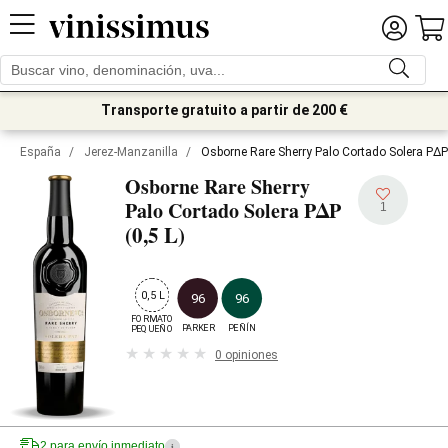
Transporte gratuito a partir de 200 €
España
/
Jerez-Manzanilla
/
Osborne Rare Sherry Palo Cortado Solera PΔP 
Osborne Rare Sherry
Palo Cortado Solera PΔP
1
(0,5 L)
0,5 L
96
96
FORMATO

PARKER
PEÑÍN
PEQUEÑO
0 opiniones
2 para envío inmediato
i