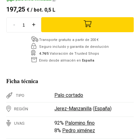
197,25
€
/ bot. 0,5 L
-
+
Transporte gratuito a partir de 200 €
Seguro incluido y garantía de devolución
4.74/5
Valoración de Trusted Shops
Envío desde almacén en
España
Ficha técnica
Palo cortado
TIPO
Jerez-Manzanilla
(
España
)
REGIÓN
92%
Palomino fino
UVAS
8%
Pedro ximénez