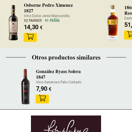
Osborne Pedro Ximenez
186
1827
Res
Vino Dulce Jerez-Manzanilla
Dest
92 PARKER
91 PEÑÍN
51
14,30
€
Otros productos similares
González Byass Solera
1847
Vino Generoso Palo Cortado
7,90
€