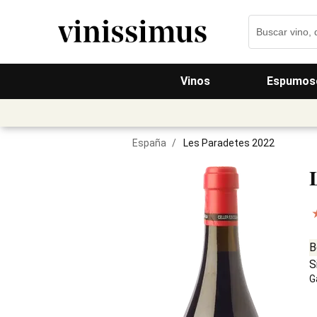
Vinos
Espumos
España
/
Les Paradetes 2022
B
S
G