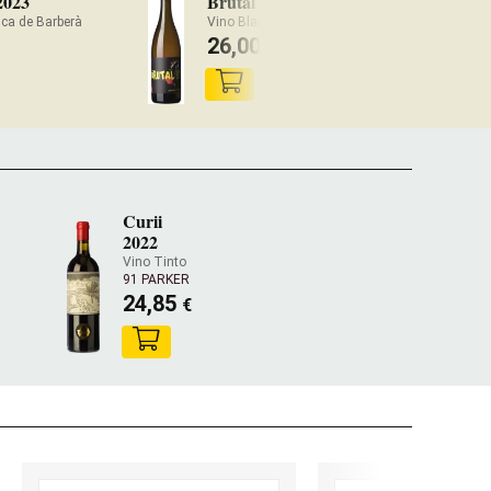
2023
Brutal Blanco 2023
Ge
ca de Barberà
Vino Blanco Conca de Barberà
26,00
1
€
Curii
2022
Vino Tinto
91 PARKER
24,85
€