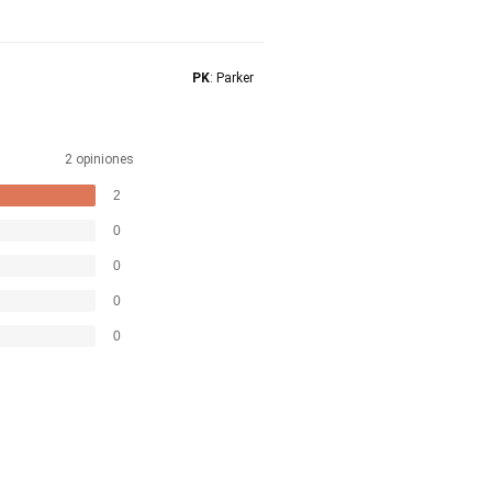
PK
: Parker
2 opiniones
2
0
0
0
0