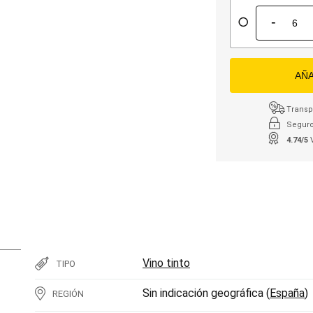
-
AÑA
Transpo
Seguro
4.74/5
Vino tinto
TIPO
Sin indicación geográfica (
España
)
REGIÓN