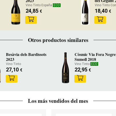
2023
del Gegant 
Vino Tinto España
ECO
Vino Tinto Con
24,85
18,40
€
€
Otros productos similares
Besàvia dels Bardissots
Còsmic Via Fora Negre
2023
Sumoll 2018
Vino Tinto
Vino Tinto
ECO
27,10
22,95
€
€
Los más vendidos del mes