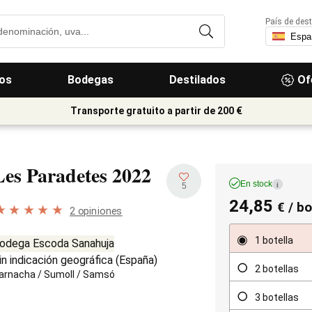
País de dest
os
Bodegas
Destilados
Of
Transporte gratuito a partir de 200 €
Les Paradetes
2022
En stock
i
5
24,85
€
/ bo
2 opiniones
1 botella
odega Escoda Sanahuja
in indicación geográfica (
España
)
2 botellas
arnacha
/
Sumoll
/
Samsó
3 botellas