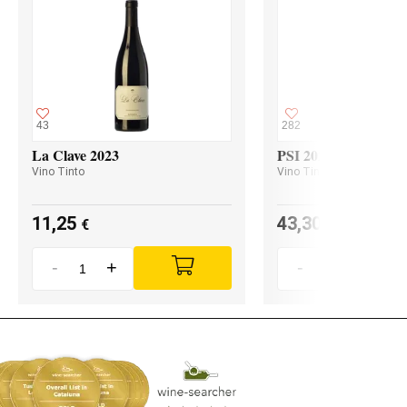
43
282
La Clave 2023
PSI 2023
Vino Tinto
Vino Tinto
11,25
43,30
€
€
-
+
-
+