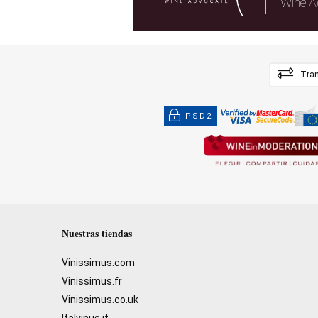
Wine A
Tran
PSD2
Nuestras tiendas
Vinissimus.com
Vinissimus.fr
Vinissimus.co.uk
Italvinus.it