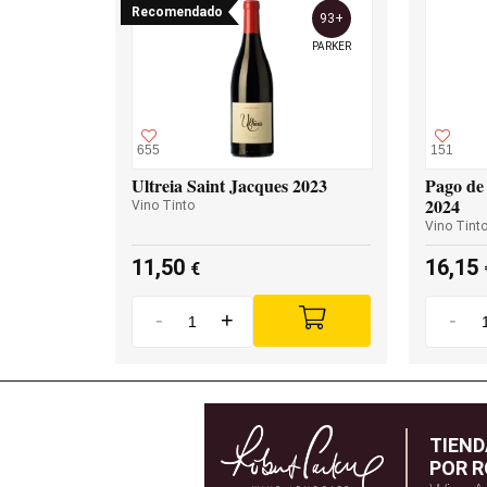
Recomendado
93+
PARKER
655
151
Ultreia Saint Jacques 2023
Pago de 
2024
Vino Tinto
Vino Tint
11,50
16,15
€
-
+
-
TIEN
POR R