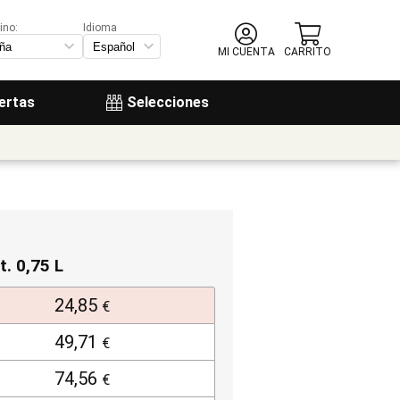
ino:
Idioma
MI CUENTA
CARRITO
ertas
Selecciones
t. 0,75 L
24,85
€
49,71
€
74,56
€