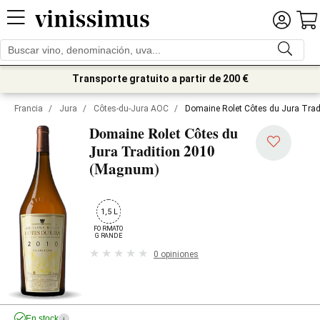
Transporte gratuito a partir de 200 €
Francia
/
Jura
/
Côtes-du-Jura AOC
/
Domaine Rolet Côtes du Jura Tra
Domaine Rolet Côtes du
2010
Jura Tradition
(Magnum)
1,5 L
FORMATO

GRANDE
0 opiniones
En stock
i