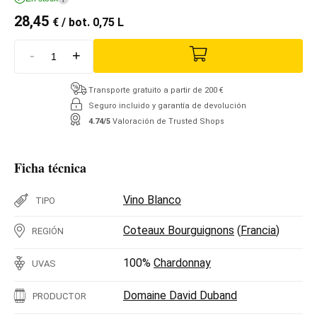
28,45
€
/ bot. 0,75 L
-
+
Transporte gratuito a partir de 200 €
Seguro incluido y garantía de devolución
4.74/5
Valoración de Trusted Shops
Ficha técnica
Vino Blanco
TIPO
Coteaux Bourguignons
(
Francia
)
REGIÓN
100%
Chardonnay
UVAS
Domaine David Duband
PRODUCTOR