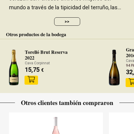
mundo a través de la tipicidad del terruño, las...
>>
Otros productos de la bodega
Gra
Torelló Brut Reserva
201
2022
Cava
Cava Corpinnat
94 
15,75
€
32
Otros clientes también compraron