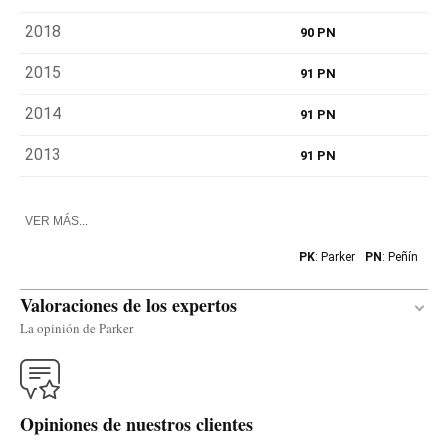
2018
90 PN
2015
91 PN
2014
91 PN
2013
91 PN
VER MÁS...
PK
: Parker
PN
: Peñín
Valoraciones de los expertos
La opinión de Parker
Traducir
Opiniones de nuestros clientes
The white blend 2019 Gran Crisalys was produced