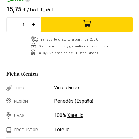
15,75
€
/ bot. 0,75 L
-
+
Transporte gratuito a partir de 200 €
Seguro incluido y garantía de devolución
4.74/5
Valoración de Trusted Shops
Ficha técnica
Vino blanco
TIPO
Penedès
(
España
)
REGIÓN
100%
Xarel·lo
UVAS
Torelló
PRODUCTOR