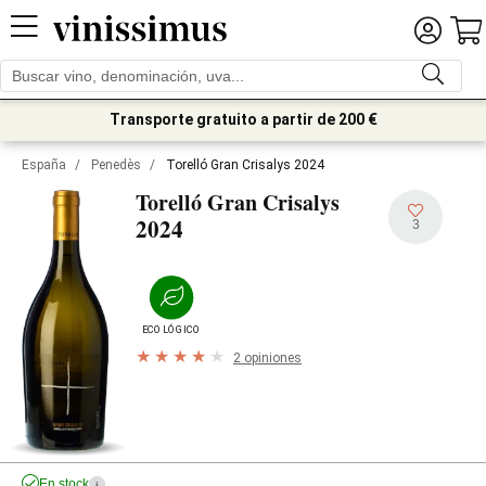
Transporte gratuito a partir de 200 €
España
/
Penedès
/
Torelló Gran Crisalys 2024
Torelló Gran Crisalys
2024
3
ECOLÓGICO
2 opiniones
En stock
i