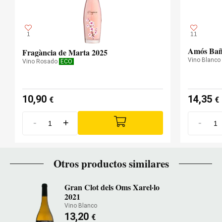
1
11
Amós Bañ
Fragància de Marta 2025
Vino Blanco
Vino Rosado
ECO
10,90
14,35
€
€
-
+
-
Otros productos similares
Gran Clot dels Oms Xarel·lo
2021
Vino Blanco
13,20
€