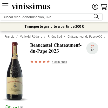
Transporte gratuito a partir de 200 €
Francia
/
Valle del Ródano
/
Rhône Sud
/
Châteauneuf-du-Pape AOC
/
Beaucastel Chateauneuf-
2023
du-Pape
12
5 opiniones
En stock
i