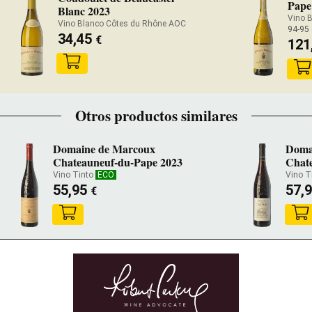
Pape
Blanc 2023
Vino Blanco Côtes du Rhône AOC
94-95
34,45
€
121
Otros productos similares
Domaine de Marcoux
Doma
Chateauneuf-du-Pape 2023
Chat
Vino Tinto
ECO
Vino T
55,95
57,
€