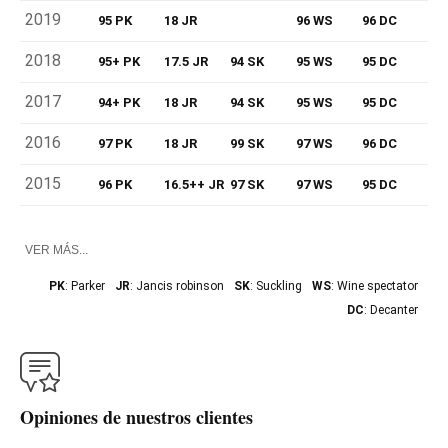
2019
95 PK
18 JR
96 WS
96 DC
2018
95+ PK
17.5 JR
94 SK
95 WS
95 DC
2017
94+ PK
18 JR
94 SK
95 WS
95 DC
2016
97 PK
18 JR
99 SK
97 WS
96 DC
2015
96 PK
16.5++ JR
97 SK
97 WS
95 DC
VER MÁS...
PK
: Parker
JR
: Jancis robinson
SK
: Suckling
WS
: Wine spectator
DC
: Decanter
Opiniones de nuestros clientes