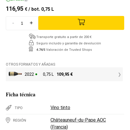
116,95
€
/ bot. 0,75 L
-
+
Transporte gratuito a partir de 200 €
Seguro incluido y garantía de devolución
4.74/5
Valoración de Trusted Shops
OTROS FORMATOS Y AÑADAS
2022
0,75 L
109,95
€
Ficha técnica
Vino tinto
TIPO
Châteauneuf-du-Pape AOC
REGIÓN
(
Francia
)