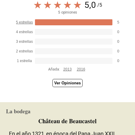
5,0
/5
5 opiniones
5 estrellas
5
4 estrellas
0
3 estrellas
0
2 estrellas
0
1 estrella
0
Añada:
2013
2016
Ver Opiniones
La bodega
Château de Beaucastel
En el año 1321, en época del Papa Juan XXII,