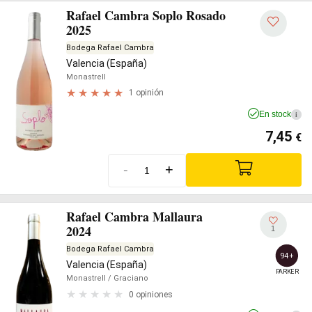
Rafael Cambra Soplo Rosado
2025
Bodega Rafael Cambra
Valencia (España)
Monastrell
1 opinión
En stock
i
7,45
€
-
+
Rafael Cambra Mallaura
2024
1
Bodega Rafael Cambra
94+
Valencia (España)
PARKER
Monastrell
/ Graciano
0 opiniones