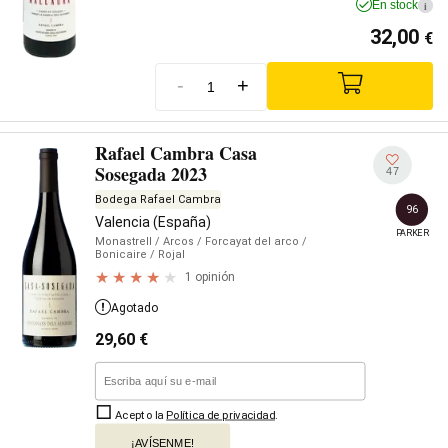
En stock
i
32,00
€
-
+
Rafael Cambra Casa
Sosegada 2023
47
Bodega Rafael Cambra
96
Valencia (España)
PARKER
Monastrell
/ Arcos
/ Forcayat del arco
/
Bonicaire
/ Rojal
1 opinión
Agotado
29,60
€
Acepto la
Política de privacidad
.
¡AVÍSENME!