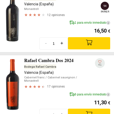
Valencia (España)
94
Monastrell
PARKER
12 opiniones
1 para envío inmediato
i
16,50
€
-
+
Rafael Cambra Dos 2024
41
Bodega Rafael Cambra
Valencia (España)
Cabernet franc
/ Cabernet sauvignon
/
Monastrell
17 opiniones
6 para envío inmediato
i
11,30
€