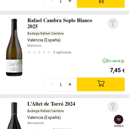
-
+
Rafael Cambra Soplo Blanco
2025
1
Bodega Rafael Cambra
Valencia (España)
Malvasía
0 opiniones
En stock
i
7,45
€
-
+
L’Altet de Torró 2024
2
Bodega Rafael Cambra
Valencia (España)
95
Monastrell
PARKER