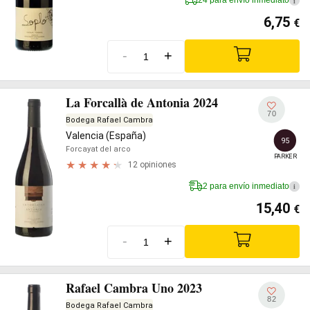
24 para envío inmediato
i
6,75
€
-
+
La Forcallà de Antonia 2024
70
Bodega Rafael Cambra
Valencia (España)
95
Forcayat del arco
PARKER
12 opiniones
2 para envío inmediato
i
15,40
€
-
+
Rafael Cambra Uno 2023
82
Bodega Rafael Cambra