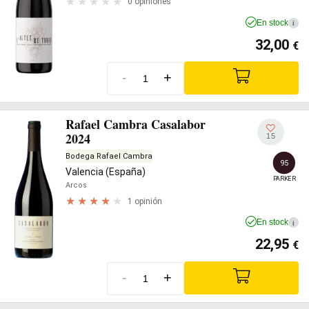
0 opiniones
En stock
i
32,00
€
-
+
Rafael Cambra Casalabor
2024
15
Bodega Rafael Cambra
95
Valencia (España)
PARKER
Arcos
1 opinión
En stock
i
22,95
€
-
+