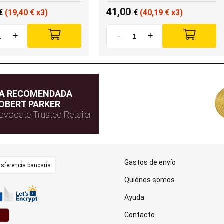
41,00
€
(19,40
€
x3)
€
(40,19
€
x3)
+
-
+
DA RECOMENDADA
OBERT PARKER
dvocate Trusted Retailer
Gastos de envío
sferencia bancaria
Quiénes somos
Ayuda
Contacto