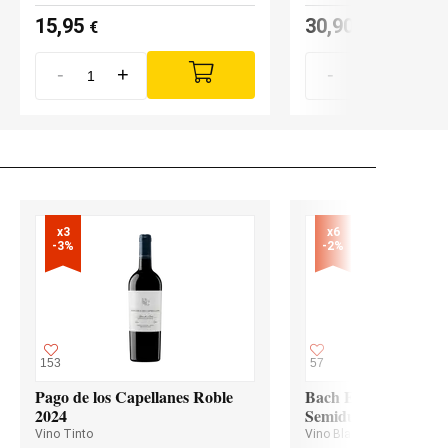
15,95
30,90
€
€
-
+
-
+
x3

x6

-3%
-2%
153
57
Pago de los Capellanes Roble
Bach Extrísimo Blan
2024
Semidulce
Vino Tinto
Vino Blanco