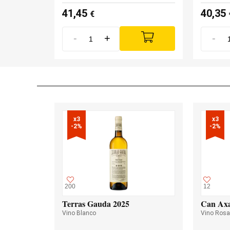
41,45
40,35
€
-
+
-
x3

x3

-2%
-2%
200
12
Terras Gauda 2025
Can Axa
Vino Blanco
Vino Ros