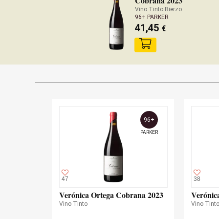
Cobrana 2023
Vino Tinto Bierzo
96+ PARKER
41,45
€
96+
PARKER
47
38
Verónica Ortega Cobrana 2023
Verónic
Vino Tinto
Vino Tint