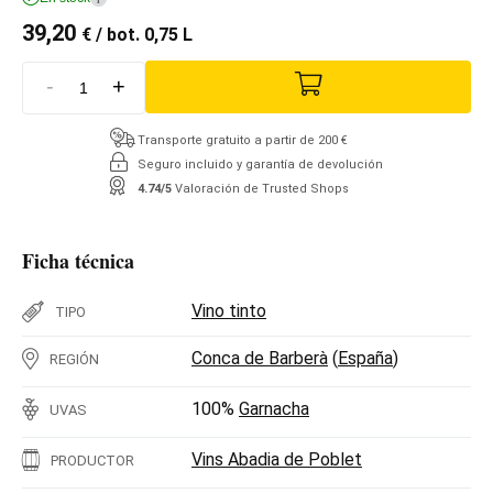
39,20
€
/ bot. 0,75 L
-
+
Transporte gratuito a partir de 200 €
Seguro incluido y garantía de devolución
4.74/5
Valoración de Trusted Shops
Ficha técnica
Vino tinto
TIPO
Conca de Barberà
(
España
)
REGIÓN
100%
Garnacha
UVAS
Vins Abadia de Poblet
PRODUCTOR