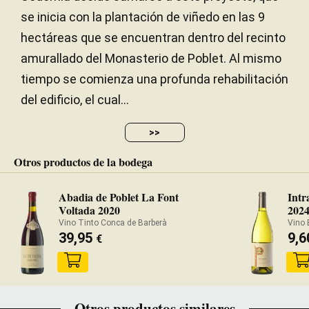
se inicia con la plantación de viñedo en las 9
hectáreas que se encuentran dentro del recinto
amurallado del Monasterio de Poblet. Al mismo
tiempo se comienza una profunda rehabilitación
del edificio, el cual...
>>
Otros productos de la bodega
Abadia de Poblet La Font
Intr
Voltada 2020
202
Vino Tinto Conca de Barberà
Vino 
39,95
9,
€
Otros productos similares