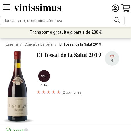
Transporte gratuito a partir de 200 €
España
/
Conca de Barberà
/
El Tossal de la Salut 2019
2019
El Tossal de la Salut
4
92+
PARKER
2 opiniones
En stock
i