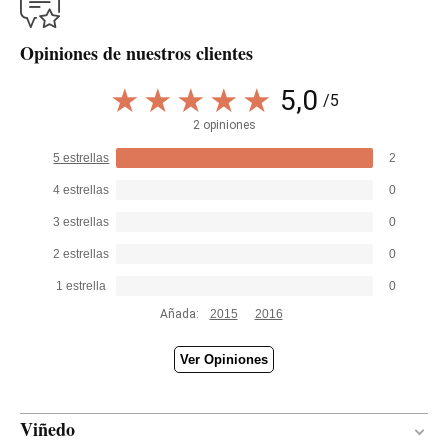
Opiniones de nuestros clientes
5,0
/5
2 opiniones
5 estrellas
2
4 estrellas
0
3 estrellas
0
2 estrellas
0
1 estrella
0
Añada:
2015
2016
Ver Opiniones
Viñedo