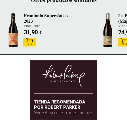
Frontonio Supersónico
La B
2023
(Ma
Vino Tinto
Vino 
31,90
74
€
TIENDA RECOMENDADA
POR ROBERT PARKER
Wine Advocate Trusted Retailer