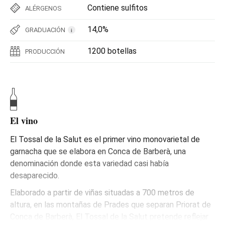
Contiene sulfitos
ALÉRGENOS
14,0%
GRADUACIÓN
i
1200 botellas
PRODUCCIÓN
El vino
El Tossal de la Salut es el primer vino monovarietal de
garnacha que se elabora en Conca de Barberà, una
denominación donde esta variedad casi había
desaparecido.
Elaborado a partir de viñas situadas a 700 metros de
altura, en las montañas de Prades que separan Priorat de
Conca de Barberà, El Tossal de la Salut pretende reflejar