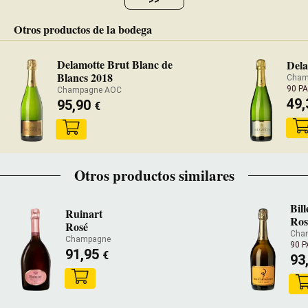
Otros productos de la bodega
Delamotte Brut Blanc de
Dela
Blancs 2018
Cham
90 P
Champagne AOC
49
95,90
€
Otros productos similares
Bil
Ruinart
Ros
Rosé
Cha
Champagne
90 
91,95
€
93