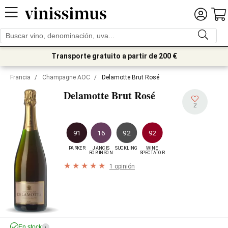
Transporte gratuito a partir de 200 €
Francia
/
Champagne AOC
/
Delamotte Brut Rosé
Delamotte Brut Rosé
2
91
16
92
92
PARKER
JANCIS

SUCKLING
WINE

ROBINSON
SPECTATOR
1 opinión
En stock
i