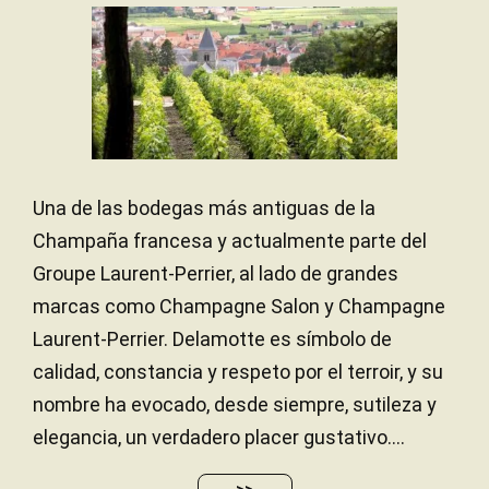
aroma – the merest hint of red fruit. Bone dry but
rather severe after the Wiston. Almost frothy. A
little bit aggressive.
— Julia Harding (28/9/2016)
JancisRobinson.com
16 JANCIS ROBINSON
Una de las bodegas más antiguas de la
Champaña francesa y actualmente parte del
Groupe Laurent-Perrier, al lado de grandes
marcas como Champagne Salon y Champagne
Laurent-Perrier. Delamotte es símbolo de
calidad, constancia y respeto por el terroir, y su
nombre ha evocado, desde siempre, sutileza y
elegancia, un verdadero placer gustativo....
>>