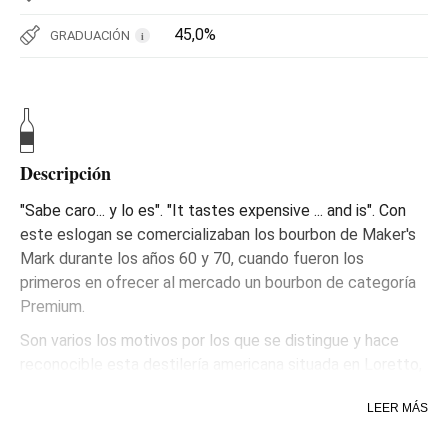
45,0%
GRADUACIÓN
i
Descripción
"Sabe caro... y lo es". "It tastes expensive ... and is". Con
este eslogan se comercializaban los bourbon de Maker's
Mark durante los años 60 y 70, cuando fueron los
primeros en ofrecer al mercado un bourbon de categoría
Premium.
Son varios los motivos por los que se distingue y hace
reconocible esta destilería americana situada en Loretto,
Kentucky: la no utilización de centeno y sí en cambio de
LEER MÁS
trigo rojo de invierno, que le da un toque más dulce y
suave a sus bourbon; el envejecimiento variable en favor