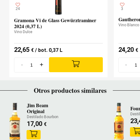
24
3
Gautheron
Gramona Vi de Glass Gewürztraminer
2024 (0,37 L)
Vino Blanco
Vino Dulce
22,65
24,20
€
/ bot. 0,37 L
€
-
+
-
Otros productos similares
Jim Beam
Four
Original
Desti
Destilado Bourbon
23
17,00
€