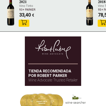
2021
2018
Vino Tinto
Vino 
93+ PARKER
95+ 
33,40
78,
€
TIENDA RECOMENDADA
POR ROBERT PARKER
Wine Advocate Trusted Retailer