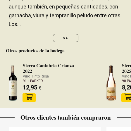
aunque también, en pequeñas cantidades, con
garnacha, viura y tempranillo peludo entre otras.
Los...
>>
Otros productos de la bodega
Sierra Cantabria Crianza
Sier
2022
202
Vino Tinto Rioja
Vino 
91+ PARKER
90 P
12,95
8,
€
Otros clientes también compraron