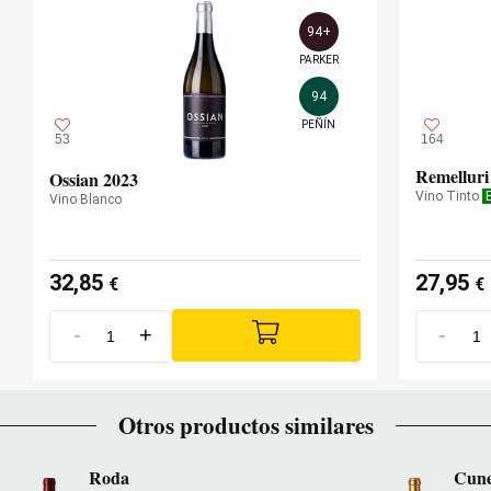
94+
PARKER
94
PEÑÍN
53
164
Remelluri
Ossian 2023
Vino Tinto
Vino Blanco
32,85
27,95
€
€
-
+
-
Otros productos similares
Roda
Cune