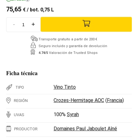
75,65
€
/ bot. 0,75 L
-
+
Transporte gratuito a partir de 200 €
Seguro incluido y garantía de devolución
4.74/5
Valoración de Trusted Shops
Ficha técnica
Vino Tinto
TIPO
Crozes-Hermitage AOC
(
Francia
)
REGIÓN
100%
Syrah
UVAS
Domaines Paul Jaboulet Aîné
PRODUCTOR