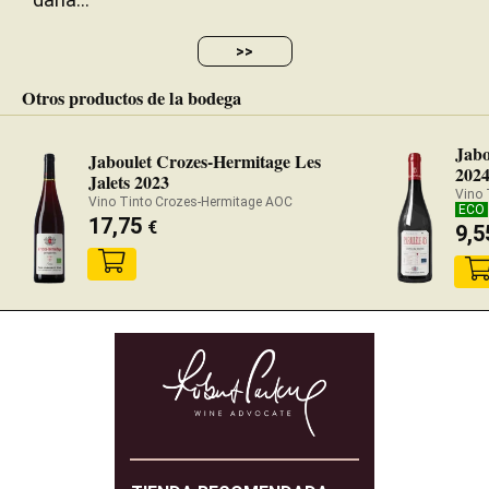
>>
Otros productos de la bodega
Jabo
Jaboulet Crozes-Hermitage Les
202
Jalets 2023
Vino 
Vino Tinto Crozes-Hermitage AOC
ECO
17,75
€
9,