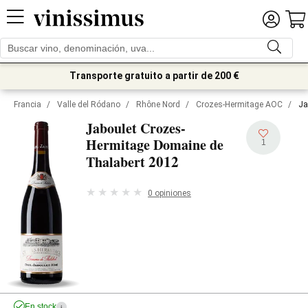
Transporte gratuito a partir de 200 €
Francia
/
Valle del Ródano
/
Rhône Nord
/
Crozes-Hermitage AOC
/
Ja
Jaboulet Crozes-
Hermitage Domaine de
1
2012
Thalabert
0 opiniones
En stock
i