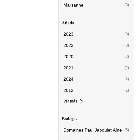
Marsanne
(3)
Añada
2023
(8)
2022
(3)
2020
(2)
2021
(2)
2024
(2)
2012
(1)
Ver más
Bodegas
Domaines Paul Jaboulet Aîné
(5)