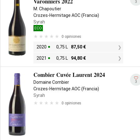
Varonniers 2022
3
M. Chapoutier
Crozes-Hermitage AOC (Francia)
Syrah
ECO
0 opiniones
2020
0,75 L
87,50
€
2021
0,75 L
94,80
€
Combier Cuvée Laurent 2024
3
Domaine Combier
Crozes-Hermitage AOC (Francia)
Syrah
0 opiniones