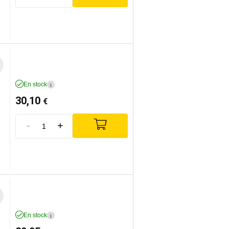
En stock
i
30,10
€
-
+
En stock
i