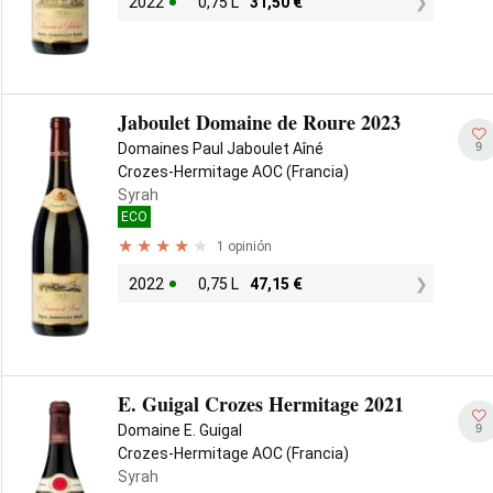
2022
0,75 L
31,50
€
Jaboulet Domaine de Roure 2023
9
Domaines Paul Jaboulet Aîné
Crozes-Hermitage AOC (Francia)
Syrah
ECO
1 opinión
2022
0,75 L
47,15
€
E. Guigal Crozes Hermitage 2021
9
Domaine E. Guigal
Crozes-Hermitage AOC (Francia)
Syrah