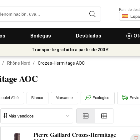
País de dest
os
Bodegas
Destilados
Of
Transporte gratuito a partir de 200 €
/
Rhône Nord
/
Crozes-Hermitage AOC
itage AOC
oulet Aîné
Blanco
Marsanne
Ecológico
Envío
Pierre Gaillard Crozes-Hermitage