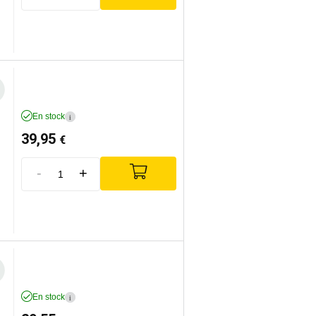
En stock
i
39,95
€
-
+
En stock
i