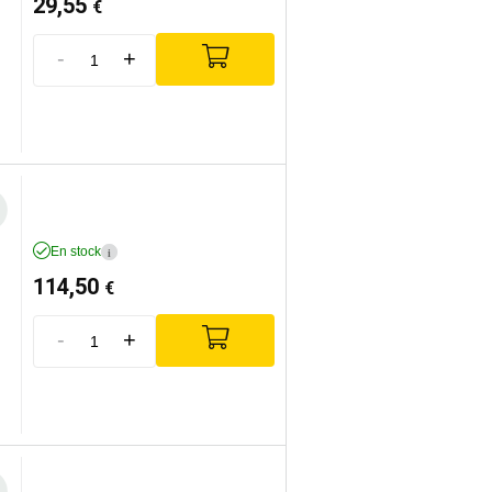
29,55
€
-
+
En stock
i
114,50
€
-
+