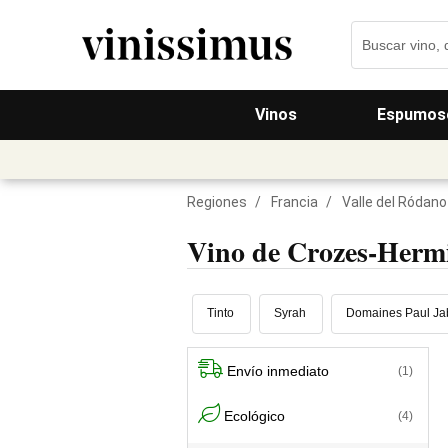
Vinos
Espumos
Regiones
/
Francia
/
Valle del Ródano
Vino de Crozes-Herm
Tinto
Syrah
Domaines Paul Jab
Envío inmediato
(1)
Ecológico
(4)