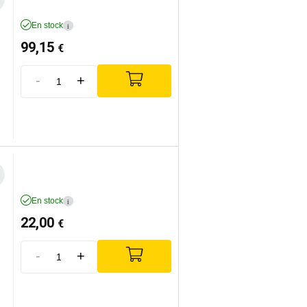
En stock
i
99,15
€
-
+
En stock
i
22,00
€
-
+