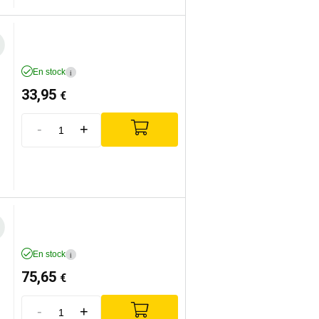
En stock
i
33,95
€
-
+
En stock
i
75,65
€
-
+