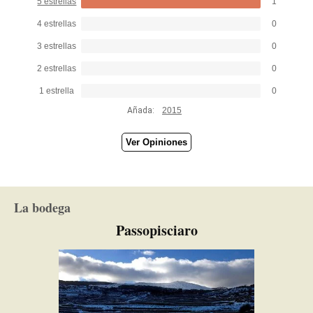
5 estrellas
1
4 estrellas
0
3 estrellas
0
2 estrellas
0
1 estrella
0
Añada:
2015
Ver Opiniones
La bodega
Passopisciaro