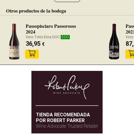
Otros productos de la bodega
Passopisciaro Passorosso
Pas
2024
202
Vino Tinto Etna DOC
ECO
Vino 
36,95
87
€
TIENDA RECOMENDADA
POR ROBERT PARKER
Wine Advocate Trusted Retailer