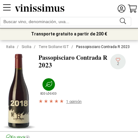
Transporte gratuito a partir de 200 €
Italia
/
Sicilia
/
Terre Siciliane IGT
/
Passopisciaro Contrada R 2023
Passopisciaro Contrada R
2023
2
ECOLÓGICO
1 opinión
En stock
i