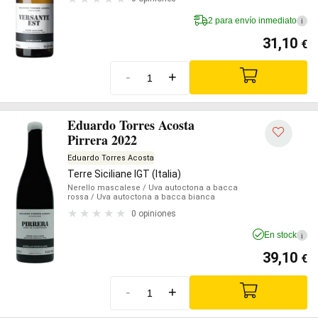
2 para envío inmediato
i
31,10
€
-
+
Eduardo Torres Acosta
Pirrera 2022
Eduardo Torres Acosta
Terre Siciliane IGT (Italia)
Nerello mascalese
/ Uva autoctona a bacca
rossa
/ Uva autoctona a bacca bianca
0 opiniones
En stock
i
39,10
€
-
+