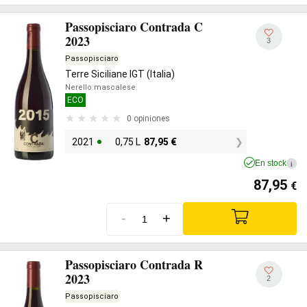
Passopisciaro Contrada C
2023
3
Passopisciaro
Terre Siciliane IGT (Italia)
Nerello mascalese
ECO
0 opiniones
2021
0,75 L
87,95
€
En stock
i
87,95
€
-
+
Passopisciaro Contrada R
2023
2
Passopisciaro