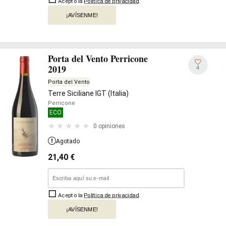
Acepto la
Política de privacidad
.
¡AVÍSENME!
Porta del Vento Perricone
2019
4
Porta del Vento
Terre Siciliane IGT (Italia)
Perricone
ECO
0 opiniones
Agotado
21,40
€
Acepto la
Política de privacidad
.
¡AVÍSENME!