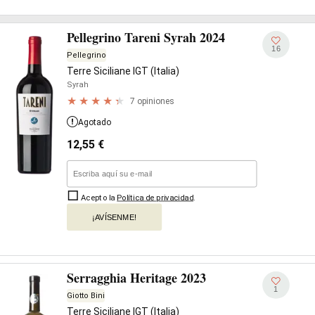
Pellegrino Tareni Syrah 2024
16
Pellegrino
Terre Siciliane IGT (Italia)
Syrah
7 opiniones
Agotado
12,55
€
Acepto la
Política de privacidad
.
¡AVÍSENME!
Serragghia Heritage 2023
1
Giotto Bini
Terre Siciliane IGT (Italia)