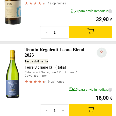
12 opiniones
8 para envío inmediato
i
32,90
€
-
+
Tenuta Regaleali Leone Blend
2023
6
Tasca d'Almerita
Terre Siciliane IGT (Italia)
Catarratto
/ Sauvignon
/ Pinot blanc
/
Gewürztraminer
6 opiniones
15 para envío inmediato
i
18,00
€
-
+