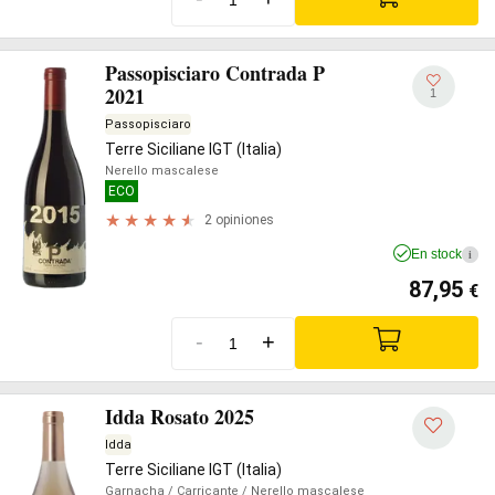
Passopisciaro Contrada P
2021
1
Passopisciaro
Terre Siciliane IGT (Italia)
Nerello mascalese
ECO
2 opiniones
En stock
i
87,95
€
-
+
Idda Rosato 2025
Idda
Terre Siciliane IGT (Italia)
Garnacha
/ Carricante
/ Nerello mascalese