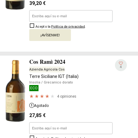
39,20
€
Acepto la
Política de privacidad
.
¡AVÍSENME!
Cos Ramì 2024
4
Azienda Agricola Cos
Terre Siciliane IGT (Italia)
Insolia
/ Grecanico dorato
ECO
4 opiniones
Agotado
27,85
€