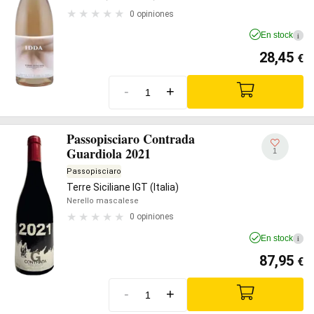
0 opiniones
En stock
i
28,45
€
-
+
Passopisciaro Contrada
Guardiola 2021
1
Passopisciaro
Terre Siciliane IGT (Italia)
Nerello mascalese
0 opiniones
En stock
i
87,95
€
-
+