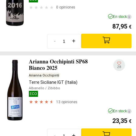
0 opiniones
En stock
i
87,95
€
-
+
Arianna Occhipinti SP68
Bianco 2025
28
Arianna Occhipinti
Terre Siciliane IGT (Italia)
Albanello
/ Zibibbo
ECO
13 opiniones
En stock
i
23,35
€
-
+