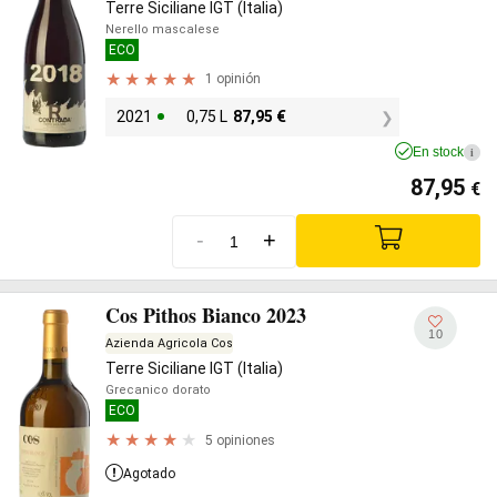
Terre Siciliane IGT (Italia)
Nerello mascalese
ECO
1 opinión
2021
0,75 L
87,95
€
En stock
i
87,95
€
-
+
Cos Pithos Bianco 2023
10
Azienda Agricola Cos
Terre Siciliane IGT (Italia)
Grecanico dorato
ECO
5 opiniones
Agotado