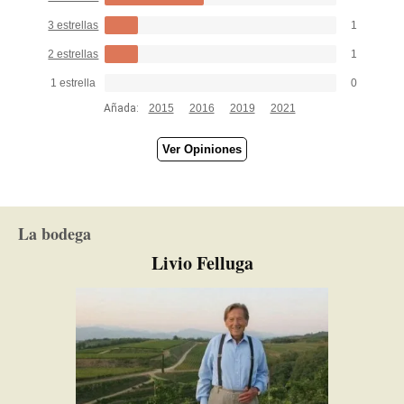
3 estrellas
1
2 estrellas
1
1 estrella
0
Añada:
2015
2016
2019
2021
Ver Opiniones
La bodega
Livio Felluga