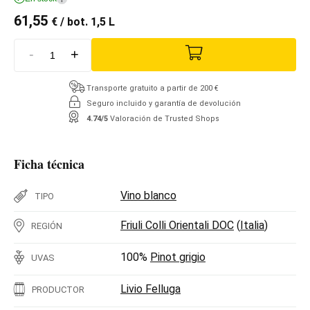
61,55
€
/ bot. 1,5 L
-
+
Transporte gratuito a partir de 200 €
Seguro incluido y garantía de devolución
4.74/5
Valoración de Trusted Shops
Ficha técnica
Vino blanco
TIPO
Friuli Colli Orientali DOC
(
Italia
)
REGIÓN
100%
Pinot grigio
UVAS
Livio Felluga
PRODUCTOR