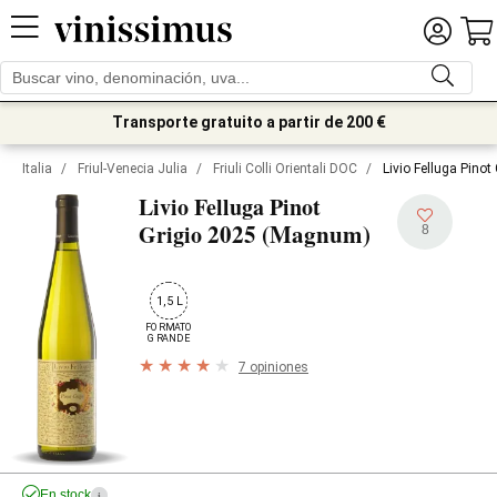
Transporte gratuito a partir de 200 €
Italia
/
Friul-Venecia Julia
/
Friuli Colli Orientali DOC
/
Livio Felluga Pino
Livio Felluga Pinot
2025 (Magnum)
Grigio
8
1,5 L
FORMATO

GRANDE
7 opiniones
En stock
i