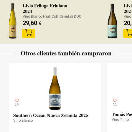
Livio Felluga Friulano
Livi
2024
202
Vino Blanco Friuli Colli Orientali DOC
Vino
29,60
20
€
Otros clientes también compraron
14
55
Tomás Pos
Southern Ocean Nueva Zelanda 2025
Vino Tinto
Vino Blanco