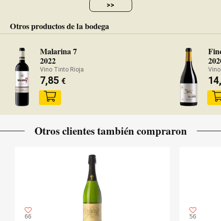
>>
Otros productos de la bodega
Malarina 7
Fin
2022
202
Vino Tinto Rioja
Vino
7,85
14
€
Otros clientes también compraron
66
56