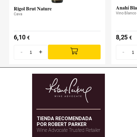
Anahí Bla
Rigol Brut Nature
Vino Blanco
Cava
6,10
8,25
€
€
-
+
-
TIENDA RECOMENDADA
POR ROBERT PARKER
Wine Advocate Trusted Retailer