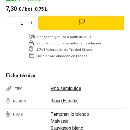
7,30
€
/ bot. 0,75 L
-
+
Transporte gratuito a partir de 200 €
Seguro incluido y garantía de devolución
4.74/5
Valoración de Trusted Shops
Envío desde almacén en
España
Ficha técnica
Vino semidulce
TIPO
Rioja
(
España
)
REGIÓN
Tempranillo blanco
UVAS
Malvasía
Sauvignon blanc