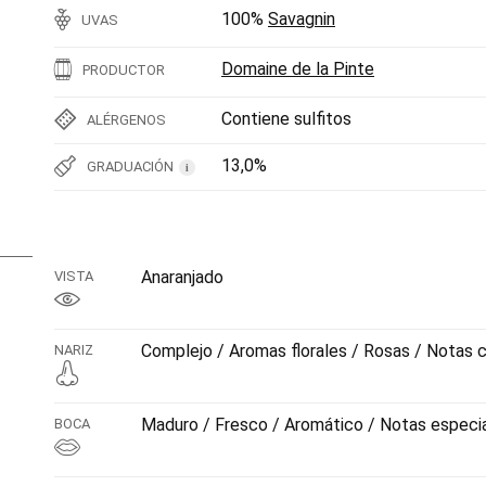
100%
Savagnin
UVAS
Domaine de la Pinte
PRODUCTOR
Contiene sulfitos
ALÉRGENOS
13,0%
GRADUACIÓN
i
Anaranjado
VISTA
Complejo / Aromas florales / Rosas / Notas cí
NARIZ
Maduro / Fresco / Aromático / Notas especia
BOCA