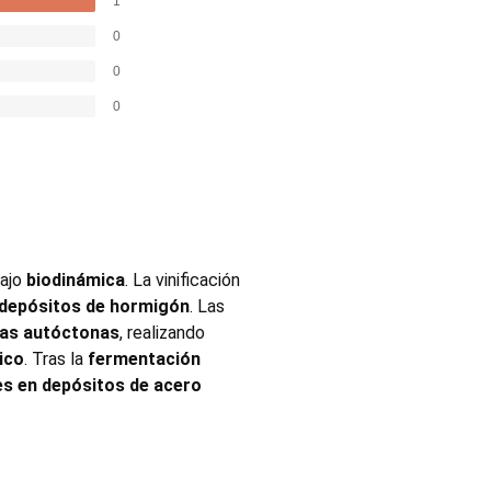
1
0
0
0
bajo
biodinámica
. La vinificación
depósitos de hormigón
. Las
ras autóctonas
, realizando
ico
. Tras la
fermentación
s en depósitos de acero