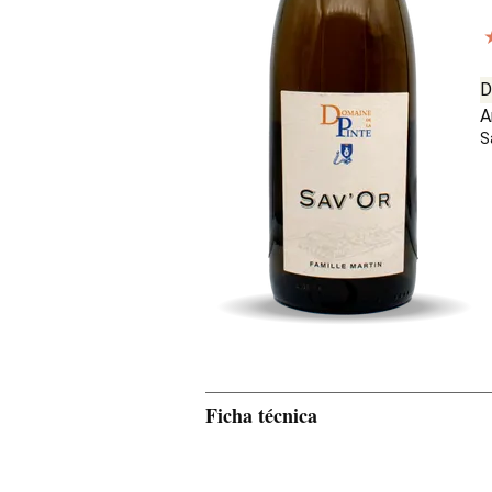
D
A
S
Ficha técnica