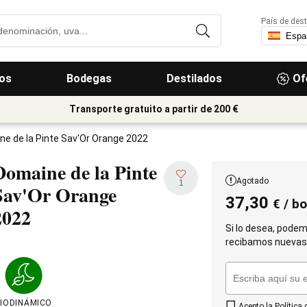
País de dest
os
Bodegas
Destilados
Of
Transporte gratuito a partir de 200 €
e de la Pinte Sav'Or Orange 2022
Domaine de la Pinte
Agotado
1
Sav'Or Orange
37,30
€
/ bo
2022
Si lo desea, podem
recibamos nuevas 
IODINÁMICO
Acepto la
Política