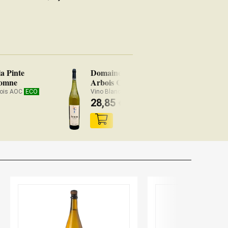
a Pinte
Domaine de la Pinte
tomne
Arbois Chardonnay 2023
bois AOC
ECO
Vino Blanco Arbois AOC
ECO
28,85
€