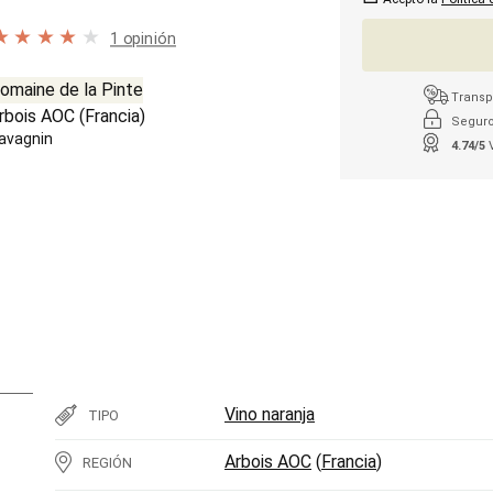
1 opinión
omaine de la Pinte
Transpo
rbois AOC
(
Francia
)
Seguro
avagnin
4.74/5
Vino naranja
TIPO
Arbois AOC
(
Francia
)
REGIÓN