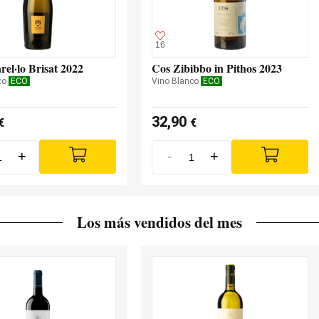
16
rel·lo Brisat 2022
Cos Zibibbo in Pithos 2023
co
ECO
Vino Blanco
ECO
32,90
€
€
+
-
+
Los más vendidos del mes