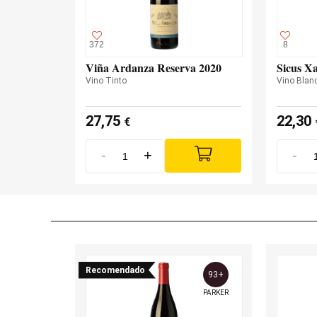
372
8
Viña Ardanza Reserva 2020
Sicus Xa
Vino Tinto
Vino Blan
27,75
22,30
€
-
+
-
Recomendado
93+
PARKER