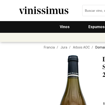
Vinos
Espumos
Francia
/
Jura
/
Arbois AOC
/
Domain
B