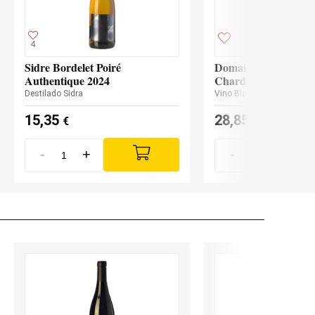
4
Sidre Bordelet Poiré
Domaine de la Pinte
Authentique 2024
Chardonnay 2023
Destilado Sidra
Vino Blanco
ECO
15,35
28,85
€
€
-
+
-
+