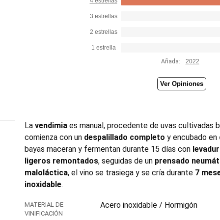
4 estrellas
3 estrellas
2 estrellas
1 estrella
Añada:
2022
Ver Opiniones
La
vendimia
es manual, procedente de uvas cultivadas 
comienza con un
despalillado completo
y encubado en
bayas maceran y fermentan durante 15 días con
levadu
ligeros remontados
, seguidas de un
prensado neumát
maloláctica
, el vino se trasiega y se cría durante
7 mese
inoxidable
.
Acero inoxidable / Hormigón
MATERIAL DE
VINIFICACIÓN