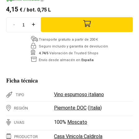
4,15
€
/ bot. 0,75 L
-
+
Transporte gratuito a partir de 200 €
Seguro incluido y garantía de devolución
4.74/5
Valoración de Trusted Shops
Envío desde almacén en
España
Ficha técnica
Vino espumoso italiano
TIPO
Piemonte DOC
(
Italia
)
REGIÓN
100%
Moscato
UVAS
Casa Vinicola Caldirola
PRODUCTOR