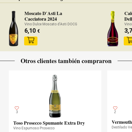
Moscato D`Asti La
Cal
Cacciatora 2024
Del
Vino Dulce Moscato d'Asti DOCG
6,10
3,
€
Otros clientes también compraron
3
2
Vermouth 
Toso Prosecco Spumante Extra Dry
Destilado V
Vino Espumoso Prosecco