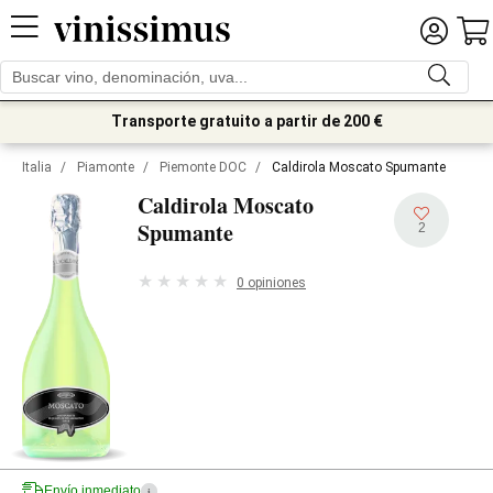
Transporte gratuito a partir de 200 €
Italia
/
Piamonte
/
Piemonte DOC
/
Caldirola Moscato Spumante
Caldirola Moscato
Spumante
2
0 opiniones
Envío inmediato
i