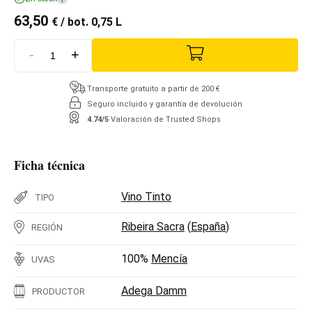
63,50
€
/ bot. 0,75 L
-
+
Transporte gratuito a partir de 200 €
Seguro incluido y garantía de devolución
4.74/5
Valoración de Trusted Shops
Ficha técnica
Vino Tinto
TIPO
Ribeira Sacra
(
España
)
REGIÓN
100%
Mencía
UVAS
Adega Damm
PRODUCTOR