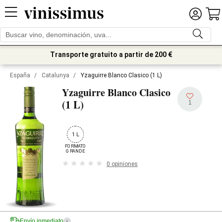
Transporte gratuito a partir de 200 €
España
/
Catalunya
/
Yzaguirre Blanco Clasico (1 L)
Yzaguirre Blanco Clasico
(1 L)
1
1 L
FORMATO

GRANDE
0 opiniones
Envío inmediato
i