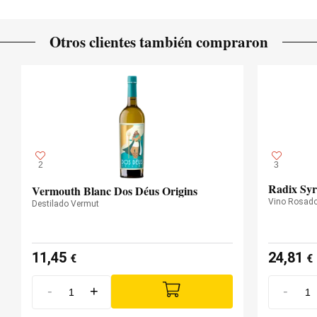
Otros clientes también compraron
2
3
Radix Syr
Vermouth Blanc Dos Déus Origins
Vino Rosad
Destilado Vermut
11,45
24,81
€
€
-
+
-