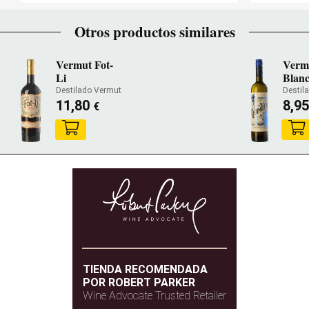
Otros productos similares
Vermut Fot-
Verm
Li
Blan
Destilado Vermut
Destil
11,80
8,9
€
TIENDA RECOMENDADA
POR ROBERT PARKER
Wine Advocate Trusted Retailer