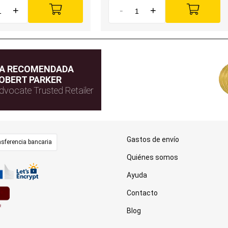
+
-
+
DA RECOMENDADA
OBERT PARKER
dvocate Trusted Retailer
Gastos de envío
sferencia bancaria
Quiénes somos
Ayuda
Contacto
Blog