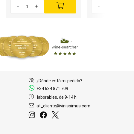
-
+
-
+
¿Dónde está mi pedido?
+34 634 871 709
laborables, de 9-14 h
at_cliente@vinissimus.com