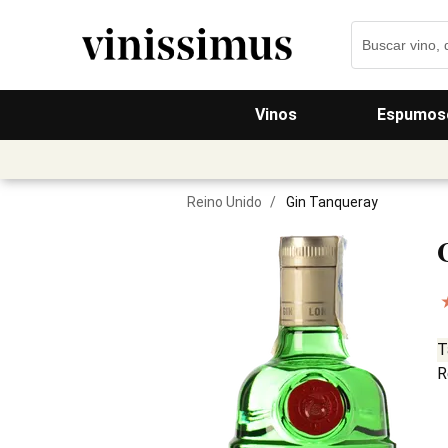
Vinos
Espumos
Reino Unido
/
Gin Tanqueray
T
R