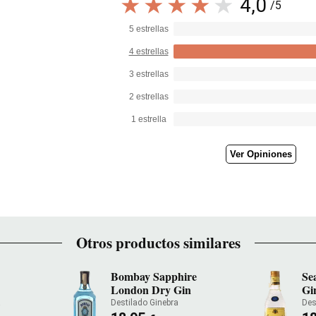
4,0
/5
5 estrellas
4 estrellas
3 estrellas
2 estrellas
1 estrella
Ver Opiniones
Otros productos similares
Bombay Sapphire
Se
London Dry Gin
Gi
a
Destilado Ginebra
Des