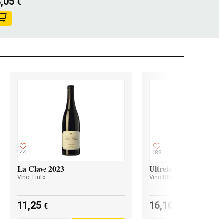
8,05
€
44
183
La Clave 2023
Ultreia Godello 2024
Vino Tinto
Vino Blanco
11,25
16,10
€
€