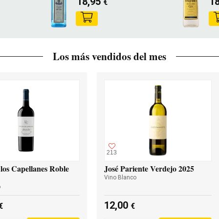
18,95
1
€
Los más vendidos del mes
213
los Capellanes Roble
José Pariente Verdejo 2025
Vino Blanco
o
12,00
€
€