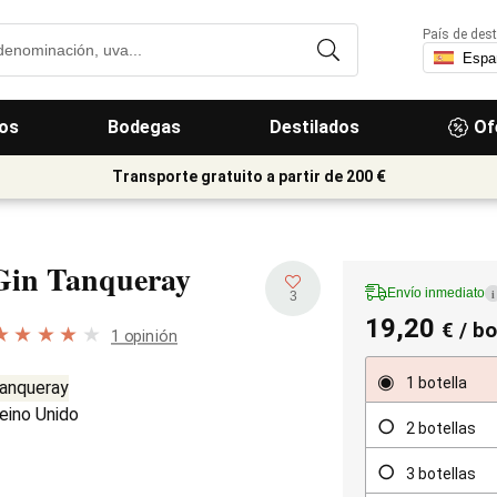
País de dest
os
Bodegas
Destilados
Of
Transporte gratuito a partir de 200 €
Gin Tanqueray
Envío inmediato
i
3
19,20
€
/ bo
1 opinión
1 botella
anqueray
eino Unido
2 botellas
3 botellas