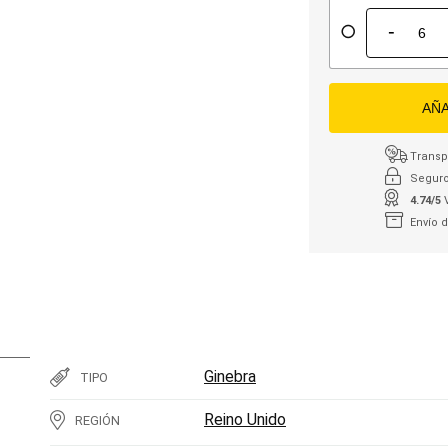
-
AÑA
Transpo
Seguro
4.74/5
Envío 
Ginebra
TIPO
Reino Unido
REGIÓN