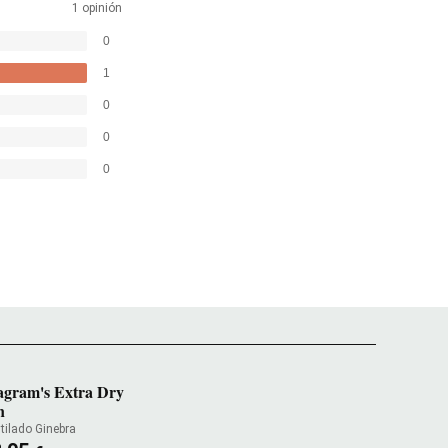
1 opinión
0
1
0
0
0
agram's Extra Dry
n
tilado Ginebra