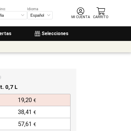
ino:
Idioma
MI CUENTA
CARRITO
ertas
Selecciones
t. 0,7 L
19,20
€
38,41
€
57,61
€