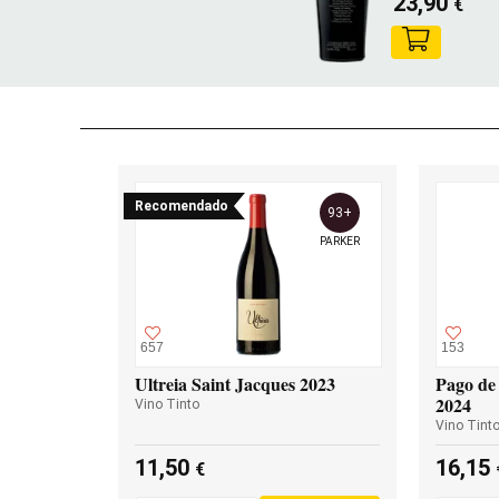
23,90
€
Recomendado
93+
PARKER
657
153
Ultreia Saint Jacques 2023
Pago de 
2024
Vino Tinto
Vino Tint
11,50
16,15
€