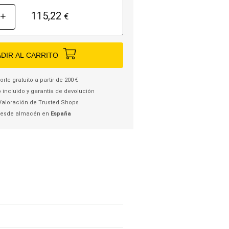
115,22
+
€
DIR AL CARRITO
rte gratuito a partir de 200 €
 incluido y garantía de devolución
Valoración de Trusted Shops
desde almacén en
España