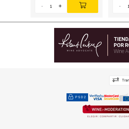
-
+
-
TIEN
POR R
Wine A
Tran
PSD2