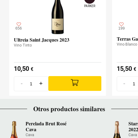
PARKER
656
199
Terras Ga
Ultreia Saint Jacques 2023
Vino Blanco
Vino Tinto
10,50
15,50
€
€
-
+
-
Otros productos similares
Perelada Brut Rosé
Star
Cava
202
Cava
Cava