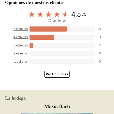
Opiniones de nuestros clientes
4,5
/5
37 opiniones
5 estrellas
21
4 estrellas
14
3 estrellas
2
2 estrellas
0
1 estrella
0
Ver Opiniones
La bodega
Masia Bach