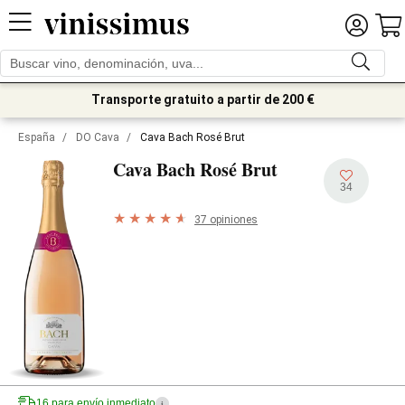
Transporte gratuito a partir de 200 €
España
/
DO Cava
/
Cava Bach Rosé Brut
Cava Bach Rosé Brut
34
37 opiniones
16 para envío inmediato
i