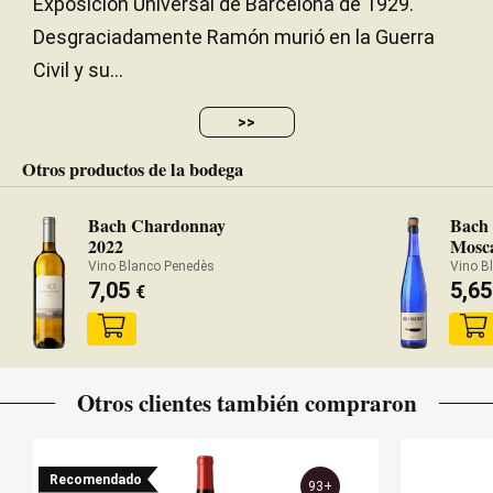
Exposición Universal de Barcelona de 1929.
Desgraciadamente Ramón murió en la Guerra
Civil y su...
>>
Otros productos de la bodega
Bach Chardonnay
Bach 
2022
Mosc
Vino Blanco Penedès
Vino B
7,05
5,6
€
Otros clientes también compraron
Recomendado
93+