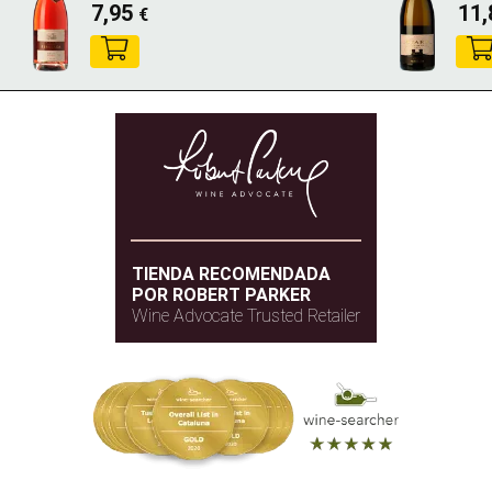
7,95
11
€
TIENDA RECOMENDADA
POR ROBERT PARKER
Wine Advocate Trusted Retailer