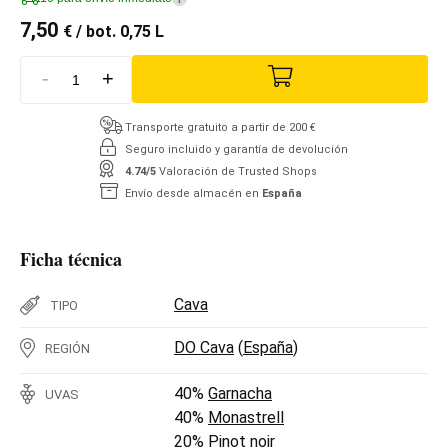
7,50
€
/ bot. 0,75 L
-
+
Transporte gratuito a partir de 200 €
Seguro incluido y garantía de devolución
4.74/5
Valoración de Trusted Shops
Envío desde almacén en
España
Ficha técnica
Cava
TIPO
DO Cava
(
España
)
REGIÓN
40%
Garnacha
UVAS
40%
Monastrell
20%
Pinot noir