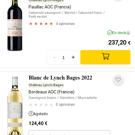
Château Lynch-Bages
Pauillac AOC (Francia)
Cabernet sauvignon
/ Merlot
/ Cabernet franc
/
Petit verdot
4 opiniones
En stock
i
237,20
€
-
+
Blanc de Lynch Bages 2022
Château Lynch-Bages
Bordeaux AOC (Francia)
Sauvignon blanc
/ Sémillon
/ Muscadelle
0 opiniones
Agotado
124,40
€