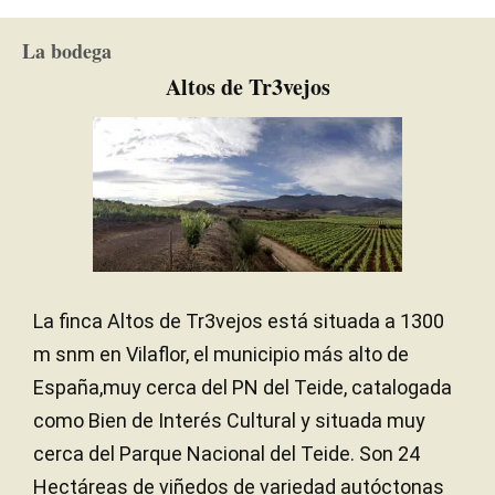
Roble francés
TIPO DE MADERA
Franco-arcilloso / Volcánico
SUELO
La bodega
Atlántico
CLIMA
Altos de Tr3vejos
La finca Altos de Tr3vejos está situada a 1300
m snm en Vilaflor, el municipio más alto de
España,muy cerca del PN del Teide, catalogada
como Bien de Interés Cultural y situada muy
cerca del Parque Nacional del Teide. Son 24
Hectáreas de viñedos de variedad autóctonas