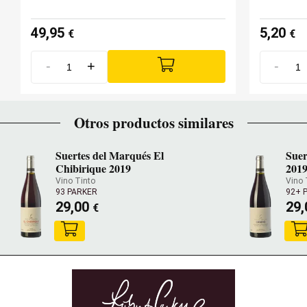
49,95
5,20
€
€
-
+
-
Otros productos similares
Suertes del Marqués El
Suer
Chibirique 2019
201
Vino Tinto
Vino 
93 PARKER
92+ 
29,00
29
€