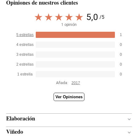
Opiniones de nuestros clientes
5,0
/5
1 opinión
5 estrellas
1
4 estrellas
0
3 estrellas
0
2 estrellas
0
1 estrella
0
Añada:
2017
Ver Opiniones
Elaboración
Viñedo
12 meses
PERÍODO DE CRIANZA