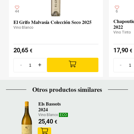
44
6
Chapouti
El Grifo Malvasía Colección Seco 2025
2022
Vino Blanco
Vino Tinto
20,65
17,90
€
€
-
+
-
Otros productos similares
Els Bassots
2024
Vino Blanco
ECO
25,40
€