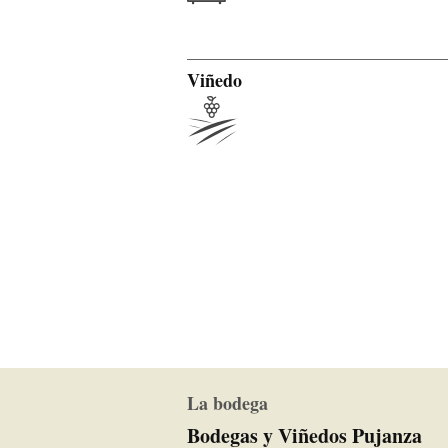
Viñedo
La bodega
Bodegas y Viñedos Pujanza