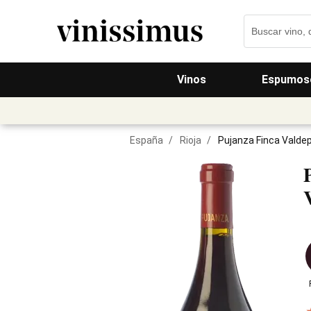
Vinos
Espumos
España
/
Rioja
/
Pujanza Finca Valde