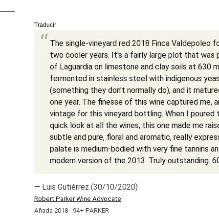
Traducir
The single-vineyard red 2018 Finca Valdepoleo fo
two cooler years. It's a fairly large plot that was 
of Laguardia on limestone and clay soils at 630 me
fermented in stainless steel with indigenous ye
(something they don't normally do), and it matured
one year. The finesse of this wine captured me, and
vintage for this vineyard bottling. When I poured
quick look at all the wines, this one made me rais
subtle and pure, floral and aromatic, really expre
palate is medium-bodied with very fine tannins and
modern version of the 2013. Truly outstanding. 6
— Luis Gutiérrez (30/10/2020)
Robert Parker Wine Advocate
Añada 2018 - 94+ PARKER