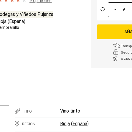
9 opiniones
-
odegas y Viñedos Pujanza
ioja
(
España
)
empranillo
AÑA
Transpo
Seguro
4.74/5
Vino tinto
TIPO
Rioja
(
España
)
REGIÓN