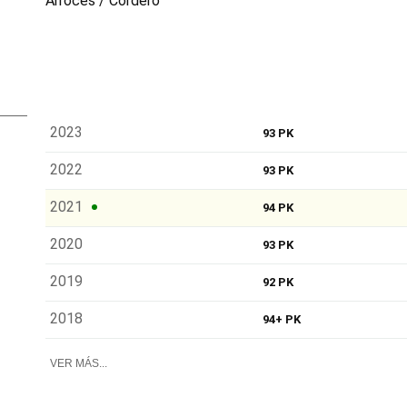
Arroces / Cordero
2023
93 PK
2022
93 PK
2021
94 PK
2020
93 PK
2019
92 PK
2018
94+ PK
VER MÁS...