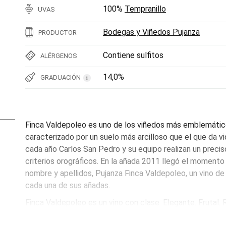
100%
Tempranillo
UVAS
Bodegas y Viñedos Pujanza
PRODUCTOR
Contiene sulfitos
ALÉRGENOS
14,0%
GRADUACIÓN
i
Finca Valdepoleo es uno de los viñedos más emblemátic
caracterizado por un suelo más arcilloso que el que da vi
cada año Carlos San Pedro y su equipo realizan un precis
criterios orográficos. En la añada 2011 llegó el momento 
nombre y apellidos, Pujanza Finca Valdepoleo, un vino de
cada una de sus añadas.
Finca Valdepoleo es un vino con clase. Elegante. Frutal. R
tempranillo, con una fruta muy madura y fresca, de moras 