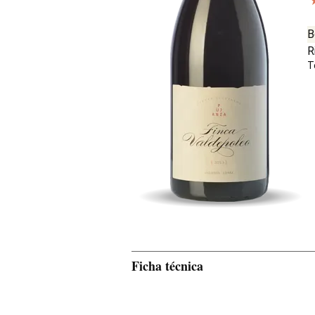
B
R
T
Ficha técnica