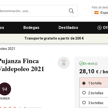
País de dest
os
Bodegas
Destilados
Of
Transporte gratuito a partir de 200 €
poleo 2021
Pujanza Finca
En stock
i
20
Valdepoleo
2021
28,10
€
/ bo
1 botella
94
2 botellas
PARKER
3 botellas