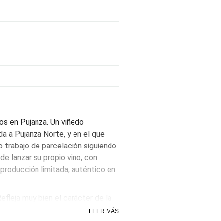
os en Pujanza. Un viñedo
da a Pujanza Norte, y en el que
o trabajo de parcelación siguiendo
de lanzar su propio vino, con
 producción limitada, auténtico en
efleja muy bien el carácter de la
y arándanos, aunque al principio,
LEER MÁS