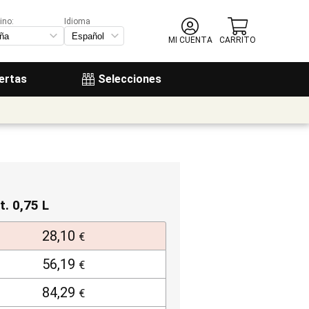
ino:
Idioma
MI CUENTA
CARRITO
ertas
Selecciones
t. 0,75 L
28,10
€
56,19
€
84,29
€